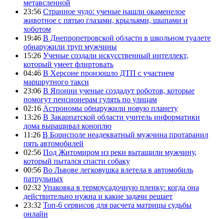
метавсленной
23:56
Странное чудо: ученые нашли окаменелое
животное с пятью глазами, крыльями, шыпами и
хоботом
19:46
В Днепропетровской области в школьном туалете
обнаружили труп мужчины
15:26
Ученые создали искусственный интеллект,
который умеет флиртовать
04:46
В Херсоне произошло ДТП с участием
маршрутного такси
23:06
В Японии ученые создадут роботов, которые
помогут пенсионерам гулять по улицам
02:16
Астрономы обнаружили новую планету
13:26
В Закарпатской области учитель информатики
дома выращивал коноплю
11:26
В Борисполе неадекватный мужчина протаранил
пять автомобилей
02:56
Под Житомиром из реки вытащили мужчину,
который пытался спасти собаку
00:56
Во Львове легковушка влетела в автомобиль
патрульных
02:32
Упаковка в термоусадочную пленку: когда она
действительно нужна и какие задачи решает
23:32
Топ-6 сервисов для расчета матрицы судьбы
онлайн