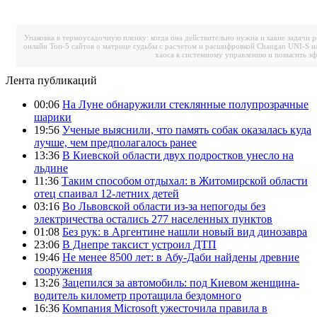
Упаковка в термоусадочную пленку: когда она действительно нужна и какие задачи 
онлайн
Топ-5 сайтов о матрице судьбы с расчетом и расшифровкой
Changan UNI-S и
хаоса к системному управлению и повысить э
Лента публикаций
00:06
На Луне обнаружили стеклянные полупрозрачные
шарики
19:56
Ученые выяснили, что память собак оказалась куда
лучше, чем предполагалось ранее
13:36
В Киевской области двух подростков унесло на
льдине
11:36
Таким способом отдыхал: в Житомирской области
отец спаивал 12-летних детей
03:16
Во Львовской области из-за непогоды без
электричества остались 277 населенных пунктов
01:08
Без рук: в Аргентине нашли новый вид динозавра
23:06
В Днепре таксист устроил ДТП
19:46
Не менее 8500 лет: в Абу-Даби найдены древние
сооружения
13:26
Зацепился за автомобиль: под Киевом женщина-
водитель километр протащила бездомного
16:36
Компания Microsoft ужесточила правила в