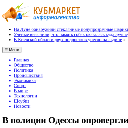
На Луне обнаружили стеклянные полупрозрачные шарик
Ученые выяснили, что память собак оказалась куда лучше
В Киевской области двух подростков унесло на льдине
«
☰ Меню
Главная
Общество
Политика
Происшествия
Экономика
Спорт
В мире
Технологии
Шоубиз
Новости
В полиции Одессы опровергли