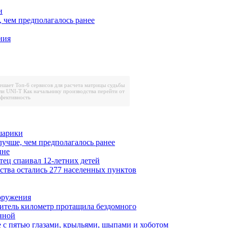
и
, чем предполагалось ранее
ния
решает
Топ-6 сервисов для расчета матрицы судьбы
ли UNI-T
Как начальнику производства перейти от
ффективность
шарики
лучше, чем предполагалось ранее
ине
тец спаивал 12-летних детей
ества остались 277 населенных пунктов
ооружения
итель километр протащила бездомного
нной
 с пятью глазами, крыльями, шыпами и хоботом