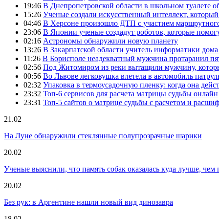
19:46
В Днепропетровской области в школьном туалете 
15:26
Ученые создали искусственный интеллект, который
04:46
В Херсоне произошло ДТП с участием маршрутного
23:06
В Японии ученые создадут роботов, которые помог
02:16
Астрономы обнаружили новую планету
13:26
В Закарпатской области учитель информатики дом
11:26
В Борисполе неадекватный мужчина протаранил пя
02:56
Под Житомиром из реки вытащили мужчину, которы
00:56
Во Львове легковушка влетела в автомобиль патру
02:32
Упаковка в термоусадочную пленку: когда она дейс
23:32
Топ-6 сервисов для расчета матрицы судьбы онлайн
23:31
Топ-5 сайтов о матрице судьбы с расчетом и расши
21.02
На Луне обнаружили стеклянные полупрозрачные шарики
20.02
Ученые выяснили, что память собак оказалась куда лучше, чем 
20.02
Без рук: в Аргентине нашли новый вид динозавра
18.02