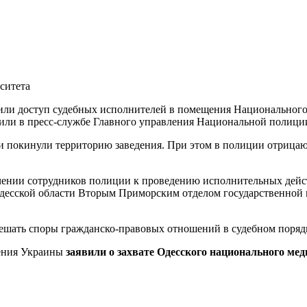
чили доступ судебных исполнителей в помещения Национального 
или в пресс-службе Главного управления Национальной полиции
 покинули территорию заведения. При этом в полиции отрицают
нии сотрудников полиции к проведению исполнительных действи
есской области Вторым Приморским отделом государственной и
ешать споры гражданско-правовых отношений в судебном поряд
нения Украины
заявили о захвате Одесского национального ме