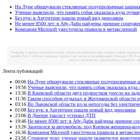
На Луне обнаружили стеклянные полупрозрачные шарик
Ученые выяснили, что память собак оказалась куда лучше
Без рук: в Аргентине нашли новый вид динозавра
Не менее 8500 лет: в Абу-Даби найдены древние сооруже
Компания Microsoft ужесточила правила в метавсленной
Упаковка в термоусадочную пленку: когда она действительно нужна и какие задачи 
онлайн
Топ-5 сайтов о матрице судьбы с расчетом и расшифровкой
Changan UNI-S и
хаоса к системному управлению и повысить э
Лента публикаций
00:06
На Луне обнаружили стеклянные полупрозрачные 
19:56
Ученые выяснили, что память собак оказалась куда 
13:36
В Киевской области двух подростков унесло на льд
11:36
Таким способом отдыхал: в Житомирской области о
03:16
Во Львовской области из-за непогоды без электрич
01:08
Без рук: в Аргентине нашли новый вид динозавра
23:06
В Днепре таксист устроил ДТП
19:46
Не менее 8500 лет: в Абу-Даби найдены древние с
13:26
Зацепился за автомобиль: под Киевом женщина-вод
16:36
Компания Microsoft ужесточила правила в метавсле
23:56
Странное чудо: ученые нашли окаменелое животное