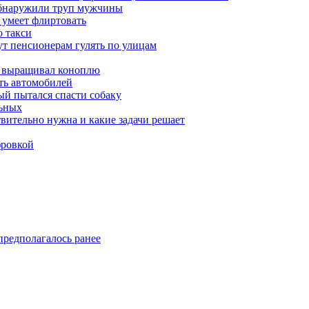
обнаружили труп мужчины
 умеет флиртовать
 такси
ут пенсионерам гулять по улицам
а выращивал коноплю
ть автомобилей
й пытался спасти собаку
льных
твительно нужна и какие задачи решает
фровкой
предполагалось ранее