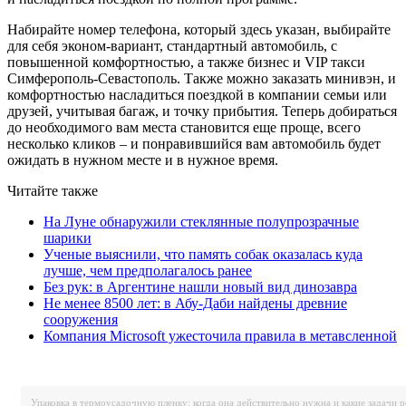
Набирайте номер телефона, который здесь указан, выбирайте
для себя эконом-вариант, стандартный автомобиль, с
повышенной комфортностью, а также бизнес и VIP такси
Симферополь-Севастополь. Также можно заказать минивэн, и
комфортностью насладиться поездкой в компании семьи или
друзей, учитывая багаж, и точку прибытия. Теперь добираться
до необходимого вам места становится еще проще, всего
несколько кликов – и понравившийся вам автомобиль будет
ожидать в нужном месте и в нужное время.
Читайте также
На Луне обнаружили стеклянные полупрозрачные
шарики
Ученые выяснили, что память собак оказалась куда
лучше, чем предполагалось ранее
Без рук: в Аргентине нашли новый вид динозавра
Не менее 8500 лет: в Абу-Даби найдены древние
сооружения
Компания Microsoft ужесточила правила в метавсленной
Упаковка в термоусадочную пленку: когда она действительно нужна и какие задачи 