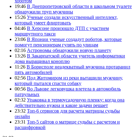
хоботом
19:46
В Днепропетровской области в школьном туалете
обнаружили труп мужчины
15:26
Ученые создали искусственный интеллект,
который умеет флиртовать
04:46
В Херсоне произошло ДТП с участием
маршрутного такси
23:06
В Японии ученые создадут роботов, которые
помогут пенсионерам гулять по улицам
02:16
Астрономы обнаружили новую планету
13:26
В Закарпатской области учитель информатики
дома выращивал коноплю
11:26
В Борисполе неадекватный мужчина протаранил
пять автомобилей
02:56
Под Житомиром из реки вытащили мужчину,
который пытался спасти собаку
00:56
Во Львове легковушка влетела в автомобиль
патрульных
02:32
Упаковка в термоусадочную пленку: когда она
действительно нужна и какие задачи решает
23:32
Топ-6 сервисов для расчета матрицы судьбы
онлайн
23:31
Топ-5 сайтов о матрице судьбы с расчетом и
расшифровкой