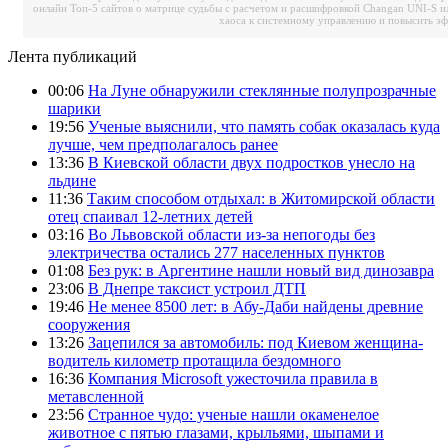
онлайн
Топ-5 сайтов о матрице судьбы с расчетом и расшифровкой
Changan UNI-S и
хаоса к системному управлению и повысить э
Лента публикаций
00:06
На Луне обнаружили стеклянные полупрозрачные
шарики
19:56
Ученые выяснили, что память собак оказалась куда
лучше, чем предполагалось ранее
13:36
В Киевской области двух подростков унесло на
льдине
11:36
Таким способом отдыхал: в Житомирской области
отец спаивал 12-летних детей
03:16
Во Львовской области из-за непогоды без
электричества остались 277 населенных пунктов
01:08
Без рук: в Аргентине нашли новый вид динозавра
23:06
В Днепре таксист устроил ДТП
19:46
Не менее 8500 лет: в Абу-Даби найдены древние
сооружения
13:26
Зацепился за автомобиль: под Киевом женщина-
водитель километр протащила бездомного
16:36
Компания Microsoft ужесточила правила в
метавсленной
23:56
Странное чудо: ученые нашли окаменелое
животное с пятью глазами, крыльями, шыпами и