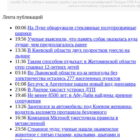
онлайн
Топ-5 сайтов о матрице судьбы с расчетом и расшифровкой
Changan UNI-S и
хаоса к системному управлению и повысить э
Лента публикаций
00:06
На Луне обнаружили стеклянные полупрозрачные
шарики
19:56
Ученые выяснили, что память собак оказалась куда
лучше, чем предполагалось ранее
13:36
В Киевской области двух подростков унесло на
льдине
11:36
Таким способом отдыхал: в Житомирской области
отец спаивал 12-летних детей
03:16
Во Львовской области из-за непогоды без
электричества остались 277 населенных пунктов
01:08
Без рук: в Аргентине нашли новый вид динозавра
23:06
В Днепре таксист устроил ДТП
19:46
Не менее 8500 лет: в Абу-Даби найдены древние
сооружения
13:26
Зацепился за автомобиль: под Киевом женщина-
водитель километр протащила бездомного
16:36
Компания Microsoft ужесточила правила в
метавсленной
23:56
Странное чудо: ученые нашли окаменелое
животное с пятью глазами, крыльями, шыпами и