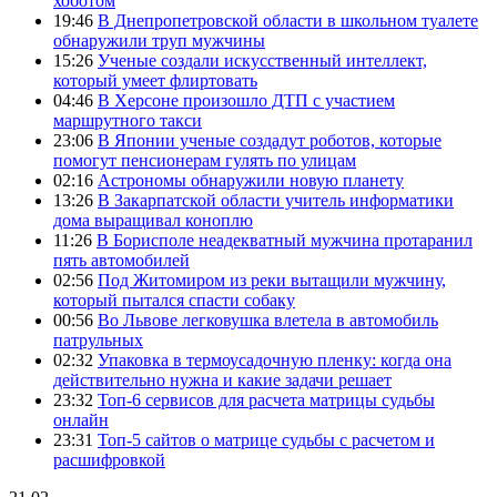
хоботом
19:46
В Днепропетровской области в школьном туалете
обнаружили труп мужчины
15:26
Ученые создали искусственный интеллект,
который умеет флиртовать
04:46
В Херсоне произошло ДТП с участием
маршрутного такси
23:06
В Японии ученые создадут роботов, которые
помогут пенсионерам гулять по улицам
02:16
Астрономы обнаружили новую планету
13:26
В Закарпатской области учитель информатики
дома выращивал коноплю
11:26
В Борисполе неадекватный мужчина протаранил
пять автомобилей
02:56
Под Житомиром из реки вытащили мужчину,
который пытался спасти собаку
00:56
Во Львове легковушка влетела в автомобиль
патрульных
02:32
Упаковка в термоусадочную пленку: когда она
действительно нужна и какие задачи решает
23:32
Топ-6 сервисов для расчета матрицы судьбы
онлайн
23:31
Топ-5 сайтов о матрице судьбы с расчетом и
расшифровкой