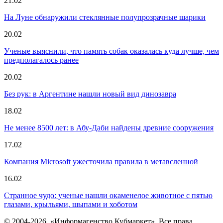
21.02
На Луне обнаружили стеклянные полупрозрачные шарики
20.02
Ученые выяснили, что память собак оказалась куда лучше, чем
предполагалось ранее
20.02
Без рук: в Аргентине нашли новый вид динозавра
18.02
Не менее 8500 лет: в Абу-Даби найдены древние сооружения
17.02
Компания Microsoft ужесточила правила в метавсленной
16.02
Странное чудо: ученые нашли окаменелое животное с пятью
глазами, крыльями, шыпами и хоботом
© 2004-2026, «Информагенство Кубмаркет». Все права