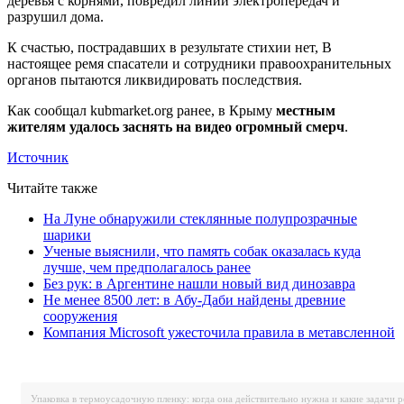
деревья с корнями, повредил линии электропередач и
разрушил дома.
К счастью, пострадавших в результате стихии нет, В
настоящее ремя спасатели и сотрудники правоохранительных
органов пытаются ликвидировать последствия.
Как сообщал kubmarket.org ранее, в Крыму
местным
жителям удалось заснять на видео огромный смерч
.
Источник
Читайте также
На Луне обнаружили стеклянные полупрозрачные
шарики
Ученые выяснили, что память собак оказалась куда
лучше, чем предполагалось ранее
Без рук: в Аргентине нашли новый вид динозавра
Не менее 8500 лет: в Абу-Даби найдены древние
сооружения
Компания Microsoft ужесточила правила в метавсленной
Упаковка в термоусадочную пленку: когда она действительно нужна и какие задачи 