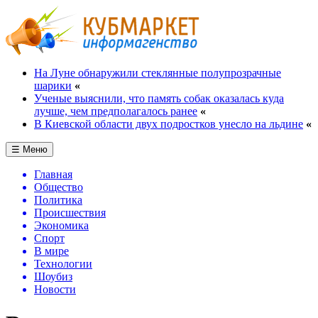
На Луне обнаружили стеклянные полупрозрачные
шарики
«
Ученые выяснили, что память собак оказалась куда
лучше, чем предполагалось ранее
«
В Киевской области двух подростков унесло на льдине
«
☰ Меню
Главная
Общество
Политика
Происшествия
Экономика
Спорт
В мире
Технологии
Шоубиз
Новости