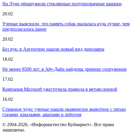
На Луне обнаружили стеклянные полупрозрачные шарики
20.02
Ученые выяснили, что память собак оказалась куда лучше, чем
предполагалось ранее
20.02
Без рук: в Аргентине нашли новый вид динозавра
18.02
Не менее 8500 лет: в Абу-Даби найдены древние сооружения
17.02
Компания Microsoft ужесточила правила в метавсленной
16.02
Странное чудо: ученые нашли окаменелое животное с пятью
глазами, крыльями, шыпами и хоботом
© 2004-2026, «Информагенство Кубмаркет». Все права
защищены.