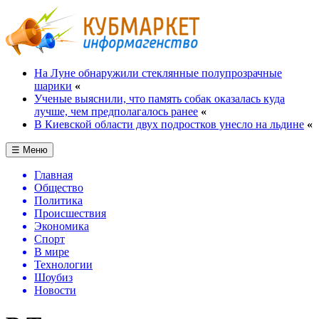
На Луне обнаружили стеклянные полупрозрачные
шарики
«
Ученые выяснили, что память собак оказалась куда
лучше, чем предполагалось ранее
«
В Киевской области двух подростков унесло на льдине
«
☰ Меню
Главная
Общество
Политика
Происшествия
Экономика
Спорт
В мире
Технологии
Шоубиз
Новости