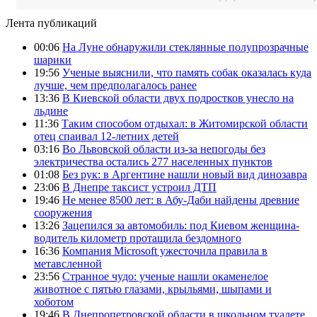
Лента публикаций
00:06
На Луне обнаружили стеклянные полупрозрачные
шарики
19:56
Ученые выяснили, что память собак оказалась куда
лучше, чем предполагалось ранее
13:36
В Киевской области двух подростков унесло на
льдине
11:36
Таким способом отдыхал: в Житомирской области
отец спаивал 12-летних детей
03:16
Во Львовской области из-за непогоды без
электричества остались 277 населенных пунктов
01:08
Без рук: в Аргентине нашли новый вид динозавра
23:06
В Днепре таксист устроил ДТП
19:46
Не менее 8500 лет: в Абу-Даби найдены древние
сооружения
13:26
Зацепился за автомобиль: под Киевом женщина-
водитель километр протащила бездомного
16:36
Компания Microsoft ужесточила правила в
метавсленной
23:56
Странное чудо: ученые нашли окаменелое
животное с пятью глазами, крыльями, шыпами и
хоботом
19:46
В Днепропетровской области в школьном туалете