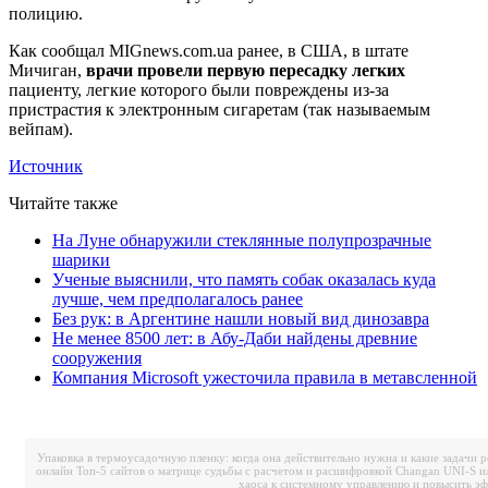
полицию.
Как сообщал MIGnews.com.uа ранее, в США, в штате
Мичиган,
врачи провели первую пересадку легких
пациенту, легкие которого были повреждены из-за
пристрастия к электронным сигаретам (так называемым
вейпам).
Источник
Читайте также
На Луне обнаружили стеклянные полупрозрачные
шарики
Ученые выяснили, что память собак оказалась куда
лучше, чем предполагалось ранее
Без рук: в Аргентине нашли новый вид динозавра
Не менее 8500 лет: в Абу-Даби найдены древние
сооружения
Компания Microsoft ужесточила правила в метавсленной
Упаковка в термоусадочную пленку: когда она действительно нужна и какие задачи 
онлайн
Топ-5 сайтов о матрице судьбы с расчетом и расшифровкой
Changan UNI-S и
хаоса к системному управлению и повысить э