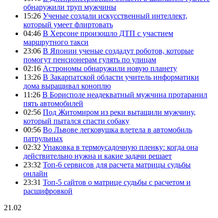
обнаружили труп мужчины
15:26
Ученые создали искусственный интеллект,
который умеет флиртовать
04:46
В Херсоне произошло ДТП с участием
маршрутного такси
23:06
В Японии ученые создадут роботов, которые
помогут пенсионерам гулять по улицам
02:16
Астрономы обнаружили новую планету
13:26
В Закарпатской области учитель информатики
дома выращивал коноплю
11:26
В Борисполе неадекватный мужчина протаранил
пять автомобилей
02:56
Под Житомиром из реки вытащили мужчину,
который пытался спасти собаку
00:56
Во Львове легковушка влетела в автомобиль
патрульных
02:32
Упаковка в термоусадочную пленку: когда она
действительно нужна и какие задачи решает
23:32
Топ-6 сервисов для расчета матрицы судьбы
онлайн
23:31
Топ-5 сайтов о матрице судьбы с расчетом и
расшифровкой
21.02