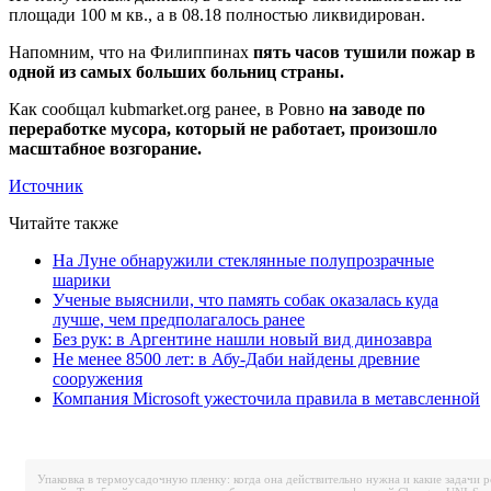
площади 100 м кв., а в 08.18 полностью ликвидирован.
Напомним, что на Филиппинах
пять часов тушили пожар в
одной из самых больших больниц страны.
Как сообщал kubmarket.org ранее, в Ровно
на заводе по
переработке мусора, который не работает, произошло
масштабное возгорание.
Источник
Читайте также
На Луне обнаружили стеклянные полупрозрачные
шарики
Ученые выяснили, что память собак оказалась куда
лучше, чем предполагалось ранее
Без рук: в Аргентине нашли новый вид динозавра
Не менее 8500 лет: в Абу-Даби найдены древние
сооружения
Компания Microsoft ужесточила правила в метавсленной
Упаковка в термоусадочную пленку: когда она действительно нужна и какие задачи 