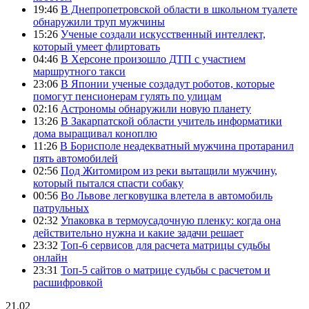
19:46
В Днепропетровской области в школьном туалете
обнаружили труп мужчины
15:26
Ученые создали искусственный интеллект,
который умеет флиртовать
04:46
В Херсоне произошло ДТП с участием
маршрутного такси
23:06
В Японии ученые создадут роботов, которые
помогут пенсионерам гулять по улицам
02:16
Астрономы обнаружили новую планету
13:26
В Закарпатской области учитель информатики
дома выращивал коноплю
11:26
В Борисполе неадекватный мужчина протаранил
пять автомобилей
02:56
Под Житомиром из реки вытащили мужчину,
который пытался спасти собаку
00:56
Во Львове легковушка влетела в автомобиль
патрульных
02:32
Упаковка в термоусадочную пленку: когда она
действительно нужна и какие задачи решает
23:32
Топ-6 сервисов для расчета матрицы судьбы
онлайн
23:31
Топ-5 сайтов о матрице судьбы с расчетом и
расшифровкой
21.02