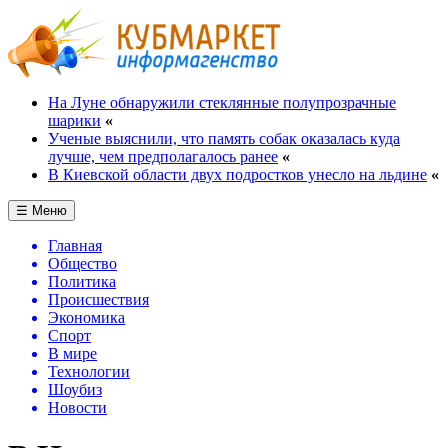
На Луне обнаружили стеклянные полупрозрачные
шарики
«
Ученые выяснили, что память собак оказалась куда
лучше, чем предполагалось ранее
«
В Киевской области двух подростков унесло на льдине
«
☰ Меню
Главная
Общество
Политика
Происшествия
Экономика
Спорт
В мире
Технологии
Шоубиз
Новости