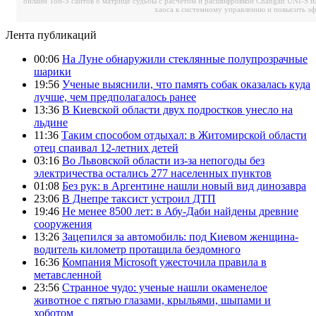
онлайн
Топ-5 сайтов о матрице судьбы с расчетом и расшифровкой
Changan UNI-S и
хаоса к системному управлению и повысить э
Лента публикаций
00:06
На Луне обнаружили стеклянные полупрозрачные
шарики
19:56
Ученые выяснили, что память собак оказалась куда
лучше, чем предполагалось ранее
13:36
В Киевской области двух подростков унесло на
льдине
11:36
Таким способом отдыхал: в Житомирской области
отец спаивал 12-летних детей
03:16
Во Львовской области из-за непогоды без
электричества остались 277 населенных пунктов
01:08
Без рук: в Аргентине нашли новый вид динозавра
23:06
В Днепре таксист устроил ДТП
19:46
Не менее 8500 лет: в Абу-Даби найдены древние
сооружения
13:26
Зацепился за автомобиль: под Киевом женщина-
водитель километр протащила бездомного
16:36
Компания Microsoft ужесточила правила в
метавсленной
23:56
Странное чудо: ученые нашли окаменелое
животное с пятью глазами, крыльями, шыпами и
хоботом