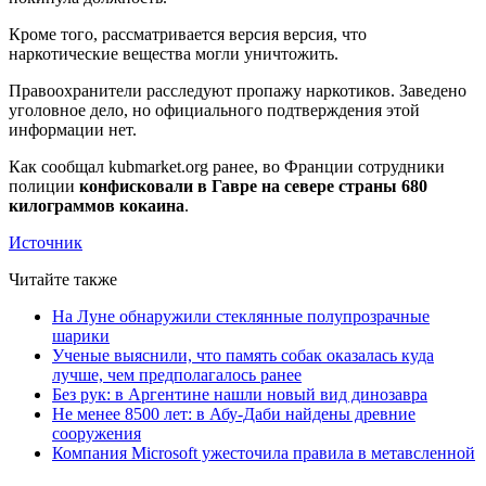
Кроме того, рассматривается версия версия, что
наркотические вещества могли уничтожить.
Правоохранители расследуют пропажу наркотиков. Заведено
уголовное дело, но официального подтверждения этой
информации нет.
Как сообщал kubmarket.org ранее, во Франции сотрудники
полиции
конфисковали в Гавре на севере страны 680
килограммов кокаина
.
Источник
Читайте также
На Луне обнаружили стеклянные полупрозрачные
шарики
Ученые выяснили, что память собак оказалась куда
лучше, чем предполагалось ранее
Без рук: в Аргентине нашли новый вид динозавра
Не менее 8500 лет: в Абу-Даби найдены древние
сооружения
Компания Microsoft ужесточила правила в метавсленной