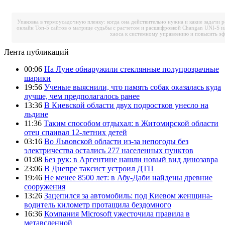
Упаковка в термоусадочную пленку: когда она действительно нужна и какие задачи 
онлайн
Топ-5 сайтов о матрице судьбы с расчетом и расшифровкой
Changan UNI-S и
хаоса к системному управлению и повысить э
Лента публикаций
00:06
На Луне обнаружили стеклянные полупрозрачные
шарики
19:56
Ученые выяснили, что память собак оказалась куда
лучше, чем предполагалось ранее
13:36
В Киевской области двух подростков унесло на
льдине
11:36
Таким способом отдыхал: в Житомирской области
отец спаивал 12-летних детей
03:16
Во Львовской области из-за непогоды без
электричества остались 277 населенных пунктов
01:08
Без рук: в Аргентине нашли новый вид динозавра
23:06
В Днепре таксист устроил ДТП
19:46
Не менее 8500 лет: в Абу-Даби найдены древние
сооружения
13:26
Зацепился за автомобиль: под Киевом женщина-
водитель километр протащила бездомного
16:36
Компания Microsoft ужесточила правила в
метавсленной