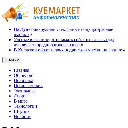
На Луне обнаружили стеклянные полупрозрачные
шарики
«
Ученые выяснили, что память собак оказалась куда
лучше, чем предполагалось ранее
«
В Киевской области двух подростков унесло на льдине
«
☰ Меню
Главная
Общество
Политика
Происшествия
Экономика
Спорт
В мире
Технологии
Шоубиз
Новости