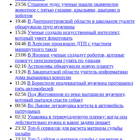
23:56
Странное чудо: ученые нашли окаменелое
животное с пятью глазами, крыльями, шыпами и
хоботом
19:46
В Днепропетровской области в школьном туалете
обнаружили труп мужчины
15:26
Ученые создали искусственный интеллект,
который умеет флиртовать
04:46
В Херсоне произошло ДТП с участием
маршрутного такси
23:06
В Японии ученые создадут роботов, которые
помогут пенсионерам гулять по улицам
02:16
Астрономы обнаружили новую планету
13:26
В Закарпатской области учитель информатики
дома выращивал коноплю
11:26
В Борисполе неадекватный мужчина протаранил
пять автомобилей
02:56
Под Житомиром из реки вытащили мужчину,
который пытался спасти собаку
00:56
Во Львове легковушка влетела в автомобиль
патрульных
02:32
Упаковка в термоусадочную пленку: когда она
действительно нужна и какие задачи решает
23:32
Топ-6 сервисов для расчета матрицы судьбы
онлайн
23:31
Топ-5 сайтов о матрице судьбы с расчетом и