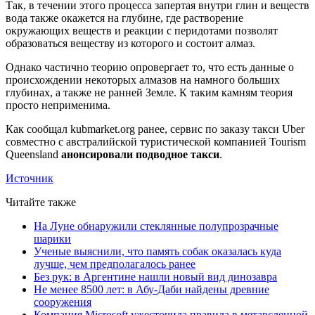
Так, в течении этого процесса запертая внутри глин и веществ
вода также окажется на глубине, где растворение
окружающих веществ и реакции с перидотами позволят
образоваться веществу из которого и состоит алмаз.
Однако частично теорию опровергает то, что есть данные о
происхождении некоторых алмазов на намного больших
глубинах, а также не ранней Земле. К таким камням теория
просто неприменима.
Как сообщал kubmarket.org ранее, сервис по заказу такси Uber
совместно с австралийской туристической компанией Tourism
Queensland
анонсировали подводное такси
.
Источник
Читайте также
На Луне обнаружили стеклянные полупрозрачные
шарики
Ученые выяснили, что память собак оказалась куда
лучше, чем предполагалось ранее
Без рук: в Аргентине нашли новый вид динозавра
Не менее 8500 лет: в Абу-Даби найдены древние
сооружения
Компания Microsoft ужесточила правила в метавсленной