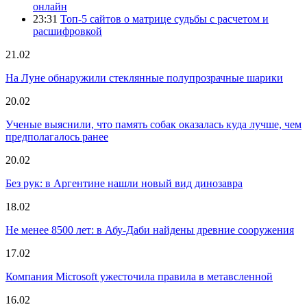
онлайн
23:31
Топ-5 сайтов о матрице судьбы с расчетом и
расшифровкой
21.02
На Луне обнаружили стеклянные полупрозрачные шарики
20.02
Ученые выяснили, что память собак оказалась куда лучше, чем
предполагалось ранее
20.02
Без рук: в Аргентине нашли новый вид динозавра
18.02
Не менее 8500 лет: в Абу-Даби найдены древние сооружения
17.02
Компания Microsoft ужесточила правила в метавсленной
16.02