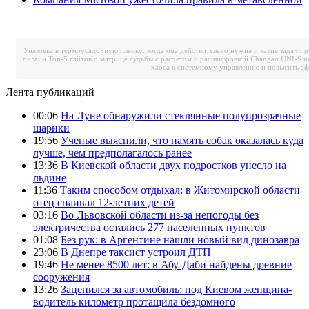
Упаковка в термоусадочную пленку: когда она действительно нужна и какие задачи 
онлайн
Топ-5 сайтов о матрице судьбы с расчетом и расшифровкой
Changan UNI-S и
хаоса к системному управлению и повысить э
Лента публикаций
00:06
На Луне обнаружили стеклянные полупрозрачные
шарики
19:56
Ученые выяснили, что память собак оказалась куда
лучше, чем предполагалось ранее
13:36
В Киевской области двух подростков унесло на
льдине
11:36
Таким способом отдыхал: в Житомирской области
отец спаивал 12-летних детей
03:16
Во Львовской области из-за непогоды без
электричества остались 277 населенных пунктов
01:08
Без рук: в Аргентине нашли новый вид динозавра
23:06
В Днепре таксист устроил ДТП
19:46
Не менее 8500 лет: в Абу-Даби найдены древние
сооружения
13:26
Зацепился за автомобиль: под Киевом женщина-
водитель километр протащила бездомного