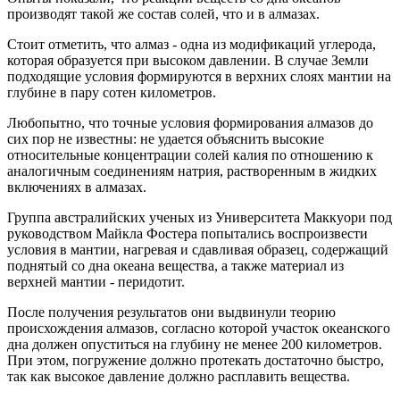
производят такой же состав солей, что и в алмазах.
Стоит отметить, что алмаз - одна из модификаций углерода,
которая образуется при высоком давлении. В случае Земли
подходящие условия формируются в верхних слоях мантии на
глубине в пару сотен километров.
Любопытно, что точные условия формирования алмазов до
сих пор не известны: не удается объяснить высокие
относительные концентрации солей калия по отношению к
аналогичным соединениям натрия, растворенным в жидких
включениях в алмазах.
Группа австралийских ученых из Университета Маккуори под
руководством Майкла Фостера попытались воспроизвести
условия в мантии, нагревая и сдавливая образец, содержащий
поднятый со дна океана вещества, а также материал из
верхней мантии - перидотит.
После получения результатов они выдвинули теорию
происхождения алмазов, согласно которой участок океанского
дна должен опуститься на глубину не менее 200 километров.
При этом, погружение должно протекать достаточно быстро,
так как высокое давление должно расплавить вещества.