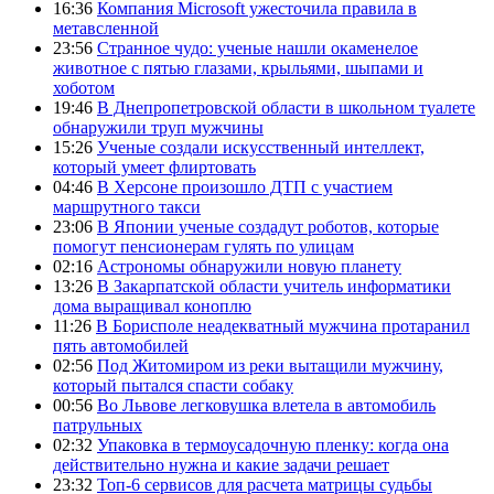
16:36
Компания Microsoft ужесточила правила в
метавсленной
23:56
Странное чудо: ученые нашли окаменелое
животное с пятью глазами, крыльями, шыпами и
хоботом
19:46
В Днепропетровской области в школьном туалете
обнаружили труп мужчины
15:26
Ученые создали искусственный интеллект,
который умеет флиртовать
04:46
В Херсоне произошло ДТП с участием
маршрутного такси
23:06
В Японии ученые создадут роботов, которые
помогут пенсионерам гулять по улицам
02:16
Астрономы обнаружили новую планету
13:26
В Закарпатской области учитель информатики
дома выращивал коноплю
11:26
В Борисполе неадекватный мужчина протаранил
пять автомобилей
02:56
Под Житомиром из реки вытащили мужчину,
который пытался спасти собаку
00:56
Во Львове легковушка влетела в автомобиль
патрульных
02:32
Упаковка в термоусадочную пленку: когда она
действительно нужна и какие задачи решает
23:32
Топ-6 сервисов для расчета матрицы судьбы