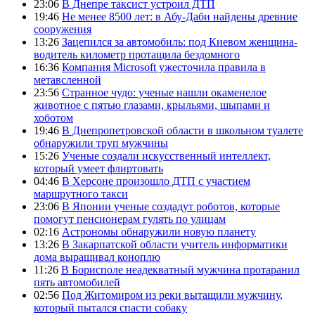
23:06
В Днепре таксист устроил ДТП
19:46
Не менее 8500 лет: в Абу-Даби найдены древние
сооружения
13:26
Зацепился за автомобиль: под Киевом женщина-
водитель километр протащила бездомного
16:36
Компания Microsoft ужесточила правила в
метавсленной
23:56
Странное чудо: ученые нашли окаменелое
животное с пятью глазами, крыльями, шыпами и
хоботом
19:46
В Днепропетровской области в школьном туалете
обнаружили труп мужчины
15:26
Ученые создали искусственный интеллект,
который умеет флиртовать
04:46
В Херсоне произошло ДТП с участием
маршрутного такси
23:06
В Японии ученые создадут роботов, которые
помогут пенсионерам гулять по улицам
02:16
Астрономы обнаружили новую планету
13:26
В Закарпатской области учитель информатики
дома выращивал коноплю
11:26
В Борисполе неадекватный мужчина протаранил
пять автомобилей
02:56
Под Житомиром из реки вытащили мужчину,
который пытался спасти собаку