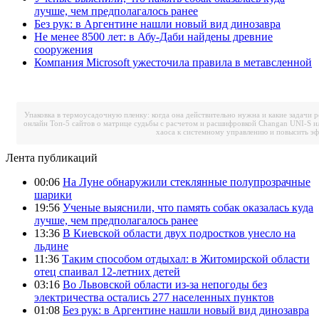
лучше, чем предполагалось ранее
Без рук: в Аргентине нашли новый вид динозавра
Не менее 8500 лет: в Абу-Даби найдены древние
сооружения
Компания Microsoft ужесточила правила в метавсленной
Упаковка в термоусадочную пленку: когда она действительно нужна и какие задачи 
онлайн
Топ-5 сайтов о матрице судьбы с расчетом и расшифровкой
Changan UNI-S и
хаоса к системному управлению и повысить э
Лента публикаций
00:06
На Луне обнаружили стеклянные полупрозрачные
шарики
19:56
Ученые выяснили, что память собак оказалась куда
лучше, чем предполагалось ранее
13:36
В Киевской области двух подростков унесло на
льдине
11:36
Таким способом отдыхал: в Житомирской области
отец спаивал 12-летних детей
03:16
Во Львовской области из-за непогоды без
электричества остались 277 населенных пунктов
01:08
Без рук: в Аргентине нашли новый вид динозавра