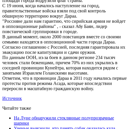
площади города водрузили флаг страны.
С 19 июня, когда началось наступление на город,
правительственные войска взяли под свой контроль
обширную территорию вокруг Дараа.
"Россияне дали нам гарантию, что сирийская армия не войдет
в оппозиционные районы" , - сказал Абу Баян, лидер
повстанческой группировки в городе.
В данный момент, около 2000 повстанцев вместе со своими
семьями находятся в оппозиционной части города Дараа.
Согласно соглашению с Россией, последняя гарантировала их
эвакуацию после капитуляции и сдачи оружия.
По данным ООН, из-за боев в данном регионе 234 тысяч
человек стали беженцами, причем 70% из них укрылись в
соседней провинции Кунейтра, которая находится рядом с
занятыми Израилем Голанскими высотами.
Отметим, что в провинции Дараа в 2011 году начались первые
протесты против режима Асада, которые впоследствии
переросли в масштабную гражданскую войну.
Источник
Читайте также
На Луне обнаружили стеклянные полупрозрачные
шарики
Ученые выяснили, что память собак оказалась куда