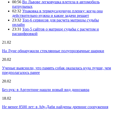
00:56
Во Львове легковушка влетела в автомобиль
патрульных
02:32
Упаковка в термоусадочную пленку: когда она
действительно нужна и какие задачи решает
23:32
Топ-6 сервисов для расчета матрицы судьбы
онлайн
23:31
Топ-5 сайтов о матрице судьбы с расчетом и
расшифровкой
21.02
На Луне обнаружили стеклянные полупрозрачные шарики
20.02
Ученые выяснили, что память собак оказалась куда лучше, чем
предполагалось ранее
20.02
Без рук: в Аргентине нашли новый вид динозавра
18.02
Не менее 8500 лет: в Абу-Даби найдены древние сооружения