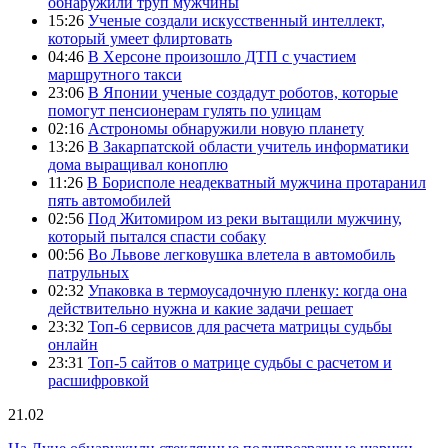
обнаружили труп мужчины
15:26
Ученые создали искусственный интеллект,
который умеет флиртовать
04:46
В Херсоне произошло ДТП с участием
маршрутного такси
23:06
В Японии ученые создадут роботов, которые
помогут пенсионерам гулять по улицам
02:16
Астрономы обнаружили новую планету
13:26
В Закарпатской области учитель информатики
дома выращивал коноплю
11:26
В Борисполе неадекватный мужчина протаранил
пять автомобилей
02:56
Под Житомиром из реки вытащили мужчину,
который пытался спасти собаку
00:56
Во Львове легковушка влетела в автомобиль
патрульных
02:32
Упаковка в термоусадочную пленку: когда она
действительно нужна и какие задачи решает
23:32
Топ-6 сервисов для расчета матрицы судьбы
онлайн
23:31
Топ-5 сайтов о матрице судьбы с расчетом и
расшифровкой
21.02