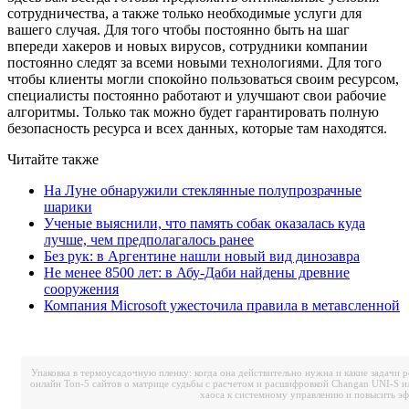
сотрудничества, а также только необходимые услуги для
вашего случая. Для того чтобы постоянно быть на шаг
впереди хакеров и новых вирусов, сотрудники компании
постоянно следят за всеми новыми технологиями. Для того
чтобы клиенты могли спокойно пользоваться своим ресурсом,
специалисты постоянно работают и улучшают свои рабочие
алгоритмы. Только так можно будет гарантировать полную
безопасность ресурса и всех данных, которые там находятся.
Читайте также
На Луне обнаружили стеклянные полупрозрачные
шарики
Ученые выяснили, что память собак оказалась куда
лучше, чем предполагалось ранее
Без рук: в Аргентине нашли новый вид динозавра
Не менее 8500 лет: в Абу-Даби найдены древние
сооружения
Компания Microsoft ужесточила правила в метавсленной
Упаковка в термоусадочную пленку: когда она действительно нужна и какие задачи 
онлайн
Топ-5 сайтов о матрице судьбы с расчетом и расшифровкой
Changan UNI-S и
хаоса к системному управлению и повысить э