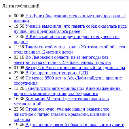
Лента публикаций
00:06
На Луне обнаружили стеклянные полупрозрачные
шарики
19:56
Ученые выяснили, что память собак оказалась куда
лучше, чем предполагалось ранее
13:36
В Киевской области двух подростков унесло на
льдине
11:36
Таким способом отдыхал: в Житомирской области
отец спаивал 12-летних детей
03:16
Во Львовской области из-за непогоды без
электричества остались 277 населенных пунктов
01:08
Без рук: в Аргентине нашли новый вид динозавра
23:06
В Днепре таксист устроил ДТП
19:46
Не менее 8500 лет: в Абу-Даби найдены древние
сооружения
13:26
Зацепился за автомобиль: под Киевом женщина-
водитель километр протащила бездомного
16:36
Компания Microsoft ужесточила правила в
метавсленной
23:56
Странное чудо: ученые нашли окаменелое
животное с пятью глазами, крыльями, шыпами и
хоботом
19:46
В Днепропетровской области в школьном туалете