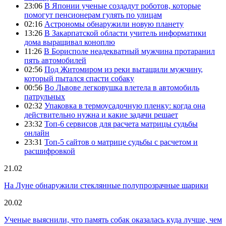
23:06
В Японии ученые создадут роботов, которые
помогут пенсионерам гулять по улицам
02:16
Астрономы обнаружили новую планету
13:26
В Закарпатской области учитель информатики
дома выращивал коноплю
11:26
В Борисполе неадекватный мужчина протаранил
пять автомобилей
02:56
Под Житомиром из реки вытащили мужчину,
который пытался спасти собаку
00:56
Во Львове легковушка влетела в автомобиль
патрульных
02:32
Упаковка в термоусадочную пленку: когда она
действительно нужна и какие задачи решает
23:32
Топ-6 сервисов для расчета матрицы судьбы
онлайн
23:31
Топ-5 сайтов о матрице судьбы с расчетом и
расшифровкой
21.02
На Луне обнаружили стеклянные полупрозрачные шарики
20.02
Ученые выяснили, что память собак оказалась куда лучше, чем