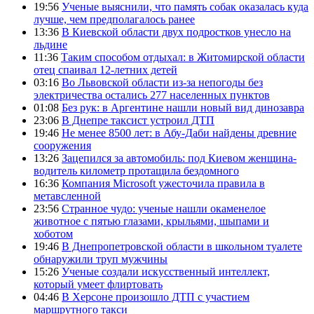
19:56
Ученые выяснили, что память собак оказалась куда
лучше, чем предполагалось ранее
13:36
В Киевской области двух подростков унесло на
льдине
11:36
Таким способом отдыхал: в Житомирской области
отец спаивал 12-летних детей
03:16
Во Львовской области из-за непогоды без
электричества остались 277 населенных пунктов
01:08
Без рук: в Аргентине нашли новый вид динозавра
23:06
В Днепре таксист устроил ДТП
19:46
Не менее 8500 лет: в Абу-Даби найдены древние
сооружения
13:26
Зацепился за автомобиль: под Киевом женщина-
водитель километр протащила бездомного
16:36
Компания Microsoft ужесточила правила в
метавсленной
23:56
Странное чудо: ученые нашли окаменелое
животное с пятью глазами, крыльями, шыпами и
хоботом
19:46
В Днепропетровской области в школьном туалете
обнаружили труп мужчины
15:26
Ученые создали искусственный интеллект,
который умеет флиртовать
04:46
В Херсоне произошло ДТП с участием
маршрутного такси