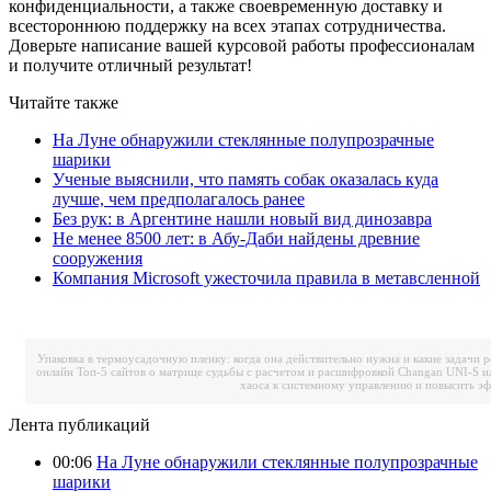
конфиденциальности, а также своевременную доставку и
всестороннюю поддержку на всех этапах сотрудничества.
Доверьте написание вашей курсовой работы профессионалам
и получите отличный результат!
Читайте также
На Луне обнаружили стеклянные полупрозрачные
шарики
Ученые выяснили, что память собак оказалась куда
лучше, чем предполагалось ранее
Без рук: в Аргентине нашли новый вид динозавра
Не менее 8500 лет: в Абу-Даби найдены древние
сооружения
Компания Microsoft ужесточила правила в метавсленной
Упаковка в термоусадочную пленку: когда она действительно нужна и какие задачи 
онлайн
Топ-5 сайтов о матрице судьбы с расчетом и расшифровкой
Changan UNI-S и
хаоса к системному управлению и повысить э
Лента публикаций
00:06
На Луне обнаружили стеклянные полупрозрачные
шарики