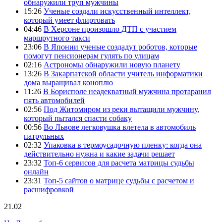
обнаружили труп мужчины
15:26
Ученые создали искусственный интеллект,
который умеет флиртовать
04:46
В Херсоне произошло ДТП с участием
маршрутного такси
23:06
В Японии ученые создадут роботов, которые
помогут пенсионерам гулять по улицам
02:16
Астрономы обнаружили новую планету
13:26
В Закарпатской области учитель информатики
дома выращивал коноплю
11:26
В Борисполе неадекватный мужчина протаранил
пять автомобилей
02:56
Под Житомиром из реки вытащили мужчину,
который пытался спасти собаку
00:56
Во Львове легковушка влетела в автомобиль
патрульных
02:32
Упаковка в термоусадочную пленку: когда она
действительно нужна и какие задачи решает
23:32
Топ-6 сервисов для расчета матрицы судьбы
онлайн
23:31
Топ-5 сайтов о матрице судьбы с расчетом и
расшифровкой
21.02