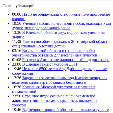
Лента публикаций
00:06
На Луне обнаружили стеклянные полупрозрачные
шарики
19:56
Ученые выяснили, что память собак оказалась куда
лучше, чем предполагалось ранее
13:36
В Киевской области двух подростков унесло на
льдине
11:36
Таким способом отдыхал: в Житомирской области
отец спаивал 12-летних детей
03:16
Во Львовской области из-за непогоды без
электричества остались 277 населенных пунктов
01:08
Без рук: в Аргентине нашли новый вид динозавра
23:06
В Днепре таксист устроил ДТП
19:46
Не менее 8500 лет: в Абу-Даби найдены древние
сооружения
13:26
Зацепился за автомобиль: под Киевом женщина-
водитель километр протащила бездомного
16:36
Компания Microsoft ужесточила правила в
метавсленной
23:56
Странное чудо: ученые нашли окаменелое
животное с пятью глазами, крыльями, шыпами и
хоботом
19:46
В Днепропетровской области в школьном туалете