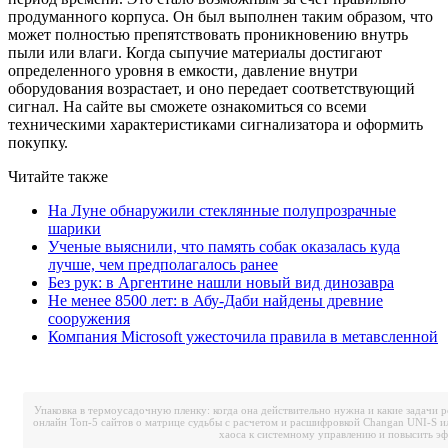
продуманного корпуса. Он был выполнен таким образом, что
может полностью препятствовать проникновению внутрь
пыли или влаги. Когда сыпучие материалы достигают
определенного уровня в емкости, давление внутри
оборудования возрастает, и оно передает соответствующий
сигнал. На сайте вы сможете ознакомиться со всеми
техническими характеристиками сигнализатора и оформить
покупку.
Читайте также
На Луне обнаружили стеклянные полупрозрачные
шарики
Ученые выяснили, что память собак оказалась куда
лучше, чем предполагалось ранее
Без рук: в Аргентине нашли новый вид динозавра
Не менее 8500 лет: в Абу-Даби найдены древние
сооружения
Компания Microsoft ужесточила правила в метавсленной
Упаковка в термоусадочную пленку: когда она действительно нужна и какие задачи 
онлайн
Топ-5 сайтов о матрице судьбы с расчетом и расшифровкой
Changan UNI-S и
хаоса к системному управлению и повысить э