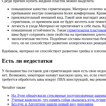
Среди причин купить жидкий пластик можно выделить:
повышенное качество герметизации. Материал отлично за
пребывание внутри помещения более комфортным. Кроме 
привлекательный внешний вид. Такой шов выглядит аккур
герметиков, со временем шов не будет желтеть или темнет
легкость в уходе.Материал не притягивает к себе пыль.
повышенная устойчивость. Такая
герметизация пластико
швы будут сохранять свои свойства на протяжении длите
экологическая чистота. Подобные составы полностью бе
того, он не способствует развитию аллергических реакци
Вдобавок, материал не способствует развитию грибка и плесен
Есть ли недостатки
У большинства составов для герметизации окон есть свои недос
нет. Возможно, некоторые назовут высокую цену, но, если учит
требуется обработать швы вокруг ПВХ-конструкций, мы реком
Читайте также
На Луне обнаружили стеклянные полупрозрачные шарик
Ученые выяснили, что память собак оказалась куда лучше
Без рук: в Аргентине нашли новый вид динозавра