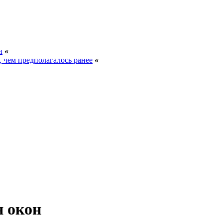
и
«
, чем предполагалось ранее
«
я окон