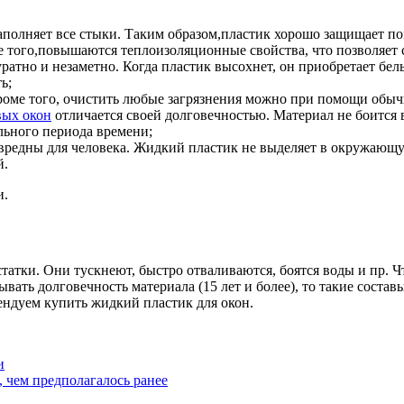
полняет все стыки. Таким образом,пластик хорошо защищает пом
того,повышаются теплоизоляционные свойства, что позволяет с
атно и незаметно. Когда пластик высохнет, он приобретает белы
ь;
 Кроме того, очистить любые загрязнения можно при помощи обы
вых окон
отличается своей долговечностью. Материал не боится в
льного периода времени;
звредны для человека. Жидкий пластик не выделяет в окружающ
й.
и.
татки. Они тускнеют, быстро отваливаются, боятся воды и пр. Ч
ывать долговечность материала (15 лет и более), то такие соста
ендуем купить жидкий пластик для окон.
и
, чем предполагалось ранее