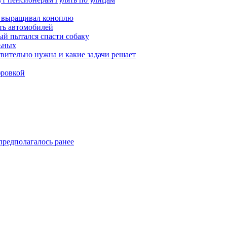
а выращивал коноплю
ть автомобилей
й пытался спасти собаку
льных
твительно нужна и какие задачи решает
фровкой
предполагалось ранее