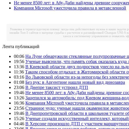
Не менее 8500 лет: в Абу-Даби найдены древние сооруже
Компания Microsoft ужесточила правила в метавсленной
Упаковка в термоусадочную пленку: когда она действительно нужна и какие задачи 
онлайн
Топ-5 сайтов о матрице судьбы с расчетом и расшифровкой
Changan UNI-S и
хаоса к системному управлению и повысить э
Лента публикаций
00:06
На Луне обнаружили стеклянные полупрозрачные 
19:56
Ученые выяснили, что память собак оказалась куда 
13:36
В Киевской области двух подростков унесло на льд
11:36
Таким способом отдыхал: в Житомирской области о
03:16
Во Львовской области из-за непогоды без электрич
01:08
Без рук: в Аргентине нашли новый вид динозавра
23:06
В Днепре таксист устроил ДТП
19:46
Не менее 8500 лет: в Абу-Даби найдены древние с
13:26
Зацепился за автомобиль: под Киевом женщина-вод
16:36
Компания Microsoft ужесточила правила в метавсле
23:56
Странное чудо: ученые нашли окаменелое животное
19:46
В Днепропетровской области в школьном туалете 
15:26
Ученые создали искусственный интеллект, который
04:46
В Херсоне произошло ДТП с участием маршрутного
23:06
В Японии ученые создадут роботов, которые помог