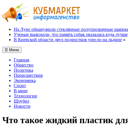
На Луне обнаружили стеклянные полупрозрачные шарик
Ученые выяснили, что память собак оказалась куда лучше
В Киевской области двух подростков унесло на льдине
«
☰ Меню
Главная
Общество
Политика
Происшествия
Экономика
Спорт
В мире
Технологии
Шоубиз
Новости
Что такое жидкий пластик дл