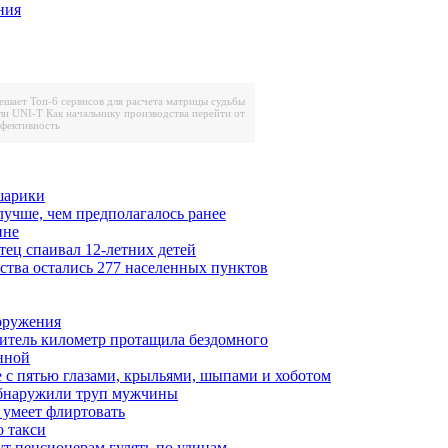
ния
решает
Топ-6 сервисов для расчета матрицы судьбы
ли UNI-T
Как начальнику производства перейти от
ффективность
шарики
лучше, чем предполагалось ранее
ине
тец спаивал 12-летних детей
ества остались 277 населенных пунктов
ооружения
итель километр протащила бездомного
нной
 с пятью глазами, крыльями, шыпами и хоботом
обнаружили труп мужчины
 умеет флиртовать
 такси
ут пенсионерам гулять по улицам