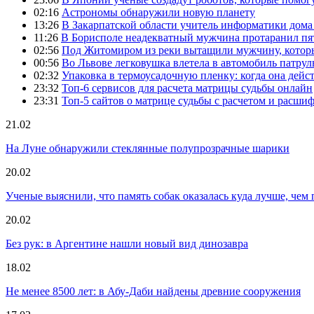
02:16
Астрономы обнаружили новую планету
13:26
В Закарпатской области учитель информатики дом
11:26
В Борисполе неадекватный мужчина протаранил пя
02:56
Под Житомиром из реки вытащили мужчину, которы
00:56
Во Львове легковушка влетела в автомобиль патру
02:32
Упаковка в термоусадочную пленку: когда она дейс
23:32
Топ-6 сервисов для расчета матрицы судьбы онлайн
23:31
Топ-5 сайтов о матрице судьбы с расчетом и расши
21.02
На Луне обнаружили стеклянные полупрозрачные шарики
20.02
Ученые выяснили, что память собак оказалась куда лучше, чем 
20.02
Без рук: в Аргентине нашли новый вид динозавра
18.02
Не менее 8500 лет: в Абу-Даби найдены древние сооружения