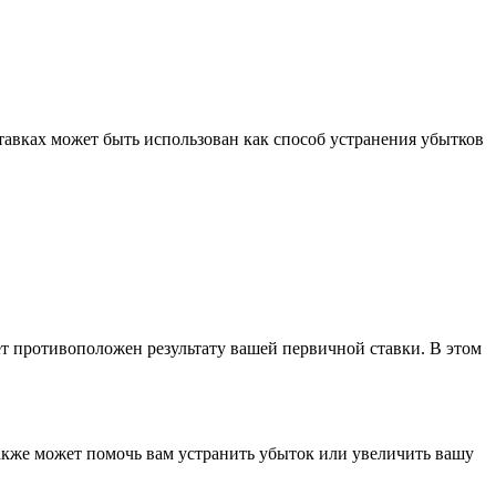
 ставках может быть использован как способ устранения убытков
удет противоположен результату вашей первичной ставки. В этом
 также может помочь вам устранить убыток или увеличить вашу