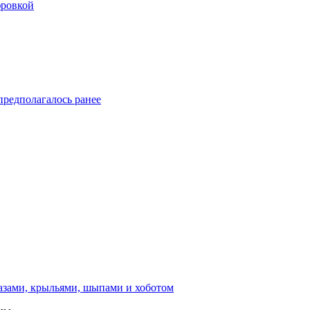
фровкой
предполагалось ранее
лазами, крыльями, шыпами и хоботом