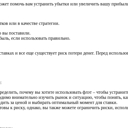
может помочь вам устранить убытки или увеличить вашу прибыль,
ков или в качестве стратегии.
ю вы поставили.
ыль, если использовать правильно.
ставках и все еще существует риск потери денег. Перед использ
:
ределить, почему вы хотите использовать флэт – чтобы устранит
бходимо внимательно изучить рынок и ситуацию, чтобы понять, ка
едить за ценой и выбирать оптимальный момент для ставки.
товы к риску, однако, вы также можете ограничить риски, испо