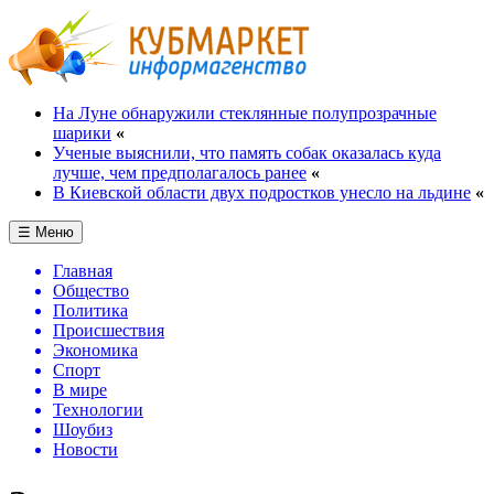
На Луне обнаружили стеклянные полупрозрачные
шарики
«
Ученые выяснили, что память собак оказалась куда
лучше, чем предполагалось ранее
«
В Киевской области двух подростков унесло на льдине
«
☰ Меню
Главная
Общество
Политика
Происшествия
Экономика
Спорт
В мире
Технологии
Шоубиз
Новости