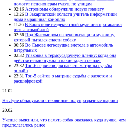
помогут пенсионерам гулять по улицам
02:16
Астрономы обнаружили новую планету
13:26
В Закарпатской области учитель информатики
дома выращивал коноплю
11:26
В Борисполе неадекватный мужчина протаранил
пять автомобилей
02:56
Под Житомиром из реки вытащили мужчину,
который пытался спасти собаку
00:56
Во Львове легковушка влетела в автомобиль
патрульных
02:32
Упаковка в термоусадочную пленку: когда она
действительно нужна и какие задачи решает
23:32
Топ-6 сервисов для расчета матрицы судьбы
онлайн
23:31
Топ-5 сайтов о матрице судьбы с расчетом и
расшифровкой
21.02
На Луне обнаружили стеклянные полупрозрачные шарики
20.02
Ученые выяснили, что память собак оказалась куда лучше, чем
предполагалось ранее