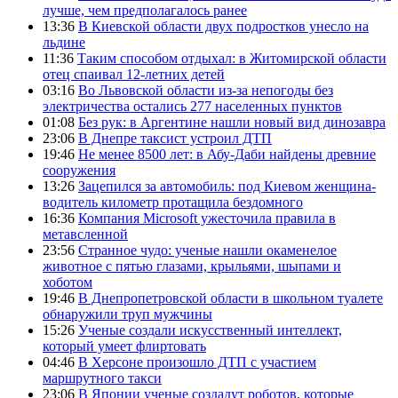
лучше, чем предполагалось ранее
13:36
В Киевской области двух подростков унесло на
льдине
11:36
Таким способом отдыхал: в Житомирской области
отец спаивал 12-летних детей
03:16
Во Львовской области из-за непогоды без
электричества остались 277 населенных пунктов
01:08
Без рук: в Аргентине нашли новый вид динозавра
23:06
В Днепре таксист устроил ДТП
19:46
Не менее 8500 лет: в Абу-Даби найдены древние
сооружения
13:26
Зацепился за автомобиль: под Киевом женщина-
водитель километр протащила бездомного
16:36
Компания Microsoft ужесточила правила в
метавсленной
23:56
Странное чудо: ученые нашли окаменелое
животное с пятью глазами, крыльями, шыпами и
хоботом
19:46
В Днепропетровской области в школьном туалете
обнаружили труп мужчины
15:26
Ученые создали искусственный интеллект,
который умеет флиртовать
04:46
В Херсоне произошло ДТП с участием
маршрутного такси
23:06
В Японии ученые создадут роботов, которые