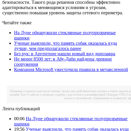
безопасности. Такого рода решения способны эффективно
адаптироваться к меняющимся условиям и угрозам,
существенно повышая уровень защиты сетевого периметра.
Читайте также
На Луне обнаружили стеклянные полупрозрачные
шарики
Ученые выяснили, что память собак оказалась куда
лучше, чем предполагалось ранее
Без рук: в Аргентине нашли новый вид динозавра
Не менее 8500 лет: в Абу-Даби найдены древние
сооружения
Компания Microsoft ужесточила правила в метавсленной
Упаковка в термоусадочную пленку: когда она действительно нужна и какие задачи 
онлайн
Топ-5 сайтов о матрице судьбы с расчетом и расшифровкой
Changan UNI-S и
хаоса к системному управлению и повысить э
Лента публикаций
00:06
На Луне обнаружили стеклянные полупрозрачные
шарики
19:56
Ученые выяснили, что память собак оказалась куда