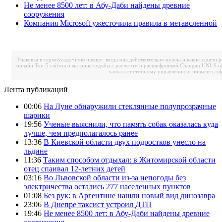
Не менее 8500 лет: в Абу-Даби найдены древние
сооружения
Компания Microsoft ужесточила правила в метавсленной
Упаковка в термоусадочную пленку: когда она действительно нужна и какие задачи 
онлайн
Топ-5 сайтов о матрице судьбы с расчетом и расшифровкой
Changan UNI-S и
хаоса к системному управлению и повысить э
Лента публикаций
00:06
На Луне обнаружили стеклянные полупрозрачные
шарики
19:56
Ученые выяснили, что память собак оказалась куда
лучше, чем предполагалось ранее
13:36
В Киевской области двух подростков унесло на
льдине
11:36
Таким способом отдыхал: в Житомирской области
отец спаивал 12-летних детей
03:16
Во Львовской области из-за непогоды без
электричества остались 277 населенных пунктов
01:08
Без рук: в Аргентине нашли новый вид динозавра
23:06
В Днепре таксист устроил ДТП
19:46
Не менее 8500 лет: в Абу-Даби найдены древние