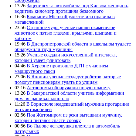
сооружения
13:26
Зацепился за автомобиль: под Киевом женщина-
водитель километр протащила бездомного
16:36
Компания Microsoft ужесточила правила в
метавсленной
23:56
Странное чудо: ученые нашли окаменелое
животное с пятью глазами, крыльями, шыпами и
хоботом
19:46
В Днепропетровской области в школьном туалете
обнаружили труп мужчины
15:26
Ученые создали искусственный интеллект,
который умеет флиртовать
04:46
В Херсоне произошло ДТП с участием
маршрутного такси
23:06
В Японии ученые создадут роботов, которые
помогут пенсионерам гулять по улицам
02:16
Астрономы обнаружили новую планету
13:26
В Закарпатской области учитель информатики
дома выращивал коноплю
11:26
В Борисполе неадекватный мужчина протаранил
пять автомобилей
02:56
Под Житомиром из реки вытащили мужчину,
который пытался спасти собаку
00:56
Во Львове легковушка влетела в автомобиль
патрульных