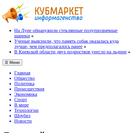
На Луне обнаружили стеклянные полупрозрачные
шарики
«
Ученые выяснили, что память собак оказалась куда
лучше, чем предполагалось ранее
«
В Киевской области двух подростков унесло на льдине
«
☰ Меню
Главная
Общество
Политика
Происшествия
Экономика
Спорт
В мире
Технологии
Шоубиз
Новости