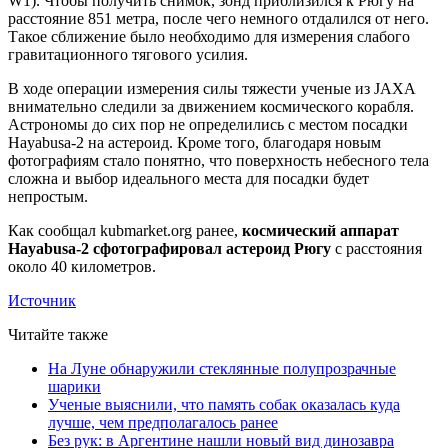
W1). Чтобы получить снимок, зонд приблизился к Рюгу на
расстояние 851 метра, после чего немного отдалился от него.
Такое сближение было необходимо для измерения слабого
гравитационного тягового усилия.
В ходе операции измерения силы тяжести ученые из JAXA
внимательно следили за движением космического корабля.
Астрономы до сих пор не определились с местом посадки
Hayabusa-2 на астероид. Кроме того, благодаря новым
фотографиям стало понятно, что поверхность небесного тела
сложна и выбор идеального места для посадки будет
непростым.
Как сообщал kubmarket.org ранее,
космический аппарат
Hayabusa-2 сфотографировал астероид Рюгу
с расстояния
около 40 километров.
Источник
Читайте также
На Луне обнаружили стеклянные полупрозрачные
шарики
Ученые выяснили, что память собак оказалась куда
лучше, чем предполагалось ранее
Без рук: в Аргентине нашли новый вид динозавра