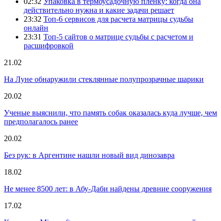
02:32
Упаковка в термоусадочную пленку: когда она
действительно нужна и какие задачи решает
23:32
Топ-6 сервисов для расчета матрицы судьбы
онлайн
23:31
Топ-5 сайтов о матрице судьбы с расчетом и
расшифровкой
21.02
На Луне обнаружили стеклянные полупрозрачные шарики
20.02
Ученые выяснили, что память собак оказалась куда лучше, чем
предполагалось ранее
20.02
Без рук: в Аргентине нашли новый вид динозавра
18.02
Не менее 8500 лет: в Абу-Даби найдены древние сооружения
17.02