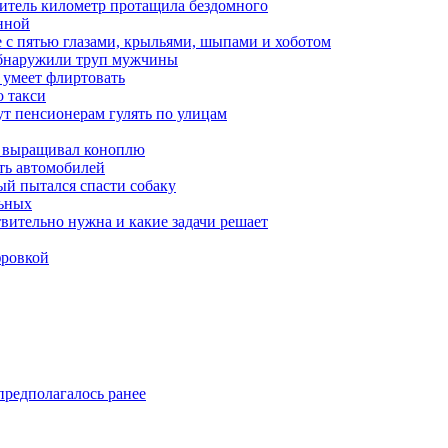
итель километр протащила бездомного
нной
 с пятью глазами, крыльями, шыпами и хоботом
обнаружили труп мужчины
 умеет флиртовать
 такси
ут пенсионерам гулять по улицам
а выращивал коноплю
ть автомобилей
й пытался спасти собаку
льных
твительно нужна и какие задачи решает
фровкой
предполагалось ранее