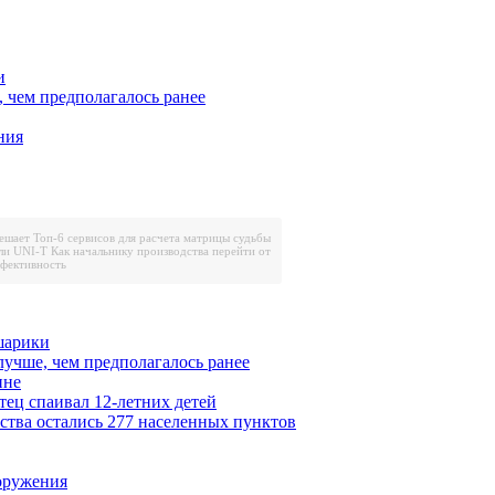
и
, чем предполагалось ранее
ния
решает
Топ-6 сервисов для расчета матрицы судьбы
ли UNI-T
Как начальнику производства перейти от
ффективность
шарики
лучше, чем предполагалось ранее
ине
тец спаивал 12-летних детей
ества остались 277 населенных пунктов
ооружения