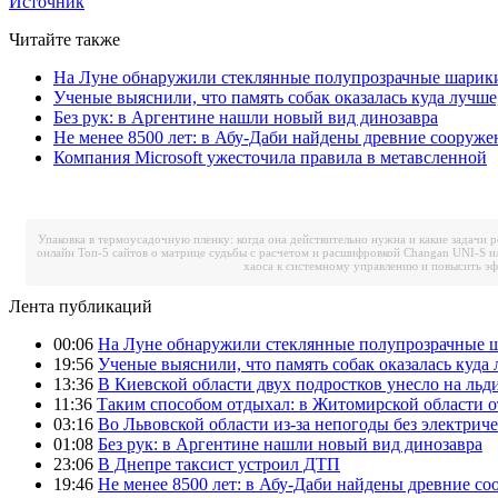
Источник
Читайте также
На Луне обнаружили стеклянные полупрозрачные шарик
Ученые выяснили, что память собак оказалась куда лучше
Без рук: в Аргентине нашли новый вид динозавра
Не менее 8500 лет: в Абу-Даби найдены древние сооруже
Компания Microsoft ужесточила правила в метавсленной
Упаковка в термоусадочную пленку: когда она действительно нужна и какие задачи 
онлайн
Топ-5 сайтов о матрице судьбы с расчетом и расшифровкой
Changan UNI-S и
хаоса к системному управлению и повысить э
Лента публикаций
00:06
На Луне обнаружили стеклянные полупрозрачные 
19:56
Ученые выяснили, что память собак оказалась куда 
13:36
В Киевской области двух подростков унесло на льд
11:36
Таким способом отдыхал: в Житомирской области о
03:16
Во Львовской области из-за непогоды без электрич
01:08
Без рук: в Аргентине нашли новый вид динозавра
23:06
В Днепре таксист устроил ДТП
19:46
Не менее 8500 лет: в Абу-Даби найдены древние с