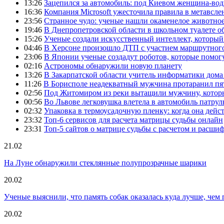
13:26
Зацепился за автомобиль: под Киевом женщина-вод
16:36
Компания Microsoft ужесточила правила в метавсле
23:56
Странное чудо: ученые нашли окаменелое животное
19:46
В Днепропетровской области в школьном туалете 
15:26
Ученые создали искусственный интеллект, который
04:46
В Херсоне произошло ДТП с участием маршрутного
23:06
В Японии ученые создадут роботов, которые помог
02:16
Астрономы обнаружили новую планету
13:26
В Закарпатской области учитель информатики дом
11:26
В Борисполе неадекватный мужчина протаранил пя
02:56
Под Житомиром из реки вытащили мужчину, которы
00:56
Во Львове легковушка влетела в автомобиль патру
02:32
Упаковка в термоусадочную пленку: когда она дейс
23:32
Топ-6 сервисов для расчета матрицы судьбы онлайн
23:31
Топ-5 сайтов о матрице судьбы с расчетом и расши
21.02
На Луне обнаружили стеклянные полупрозрачные шарики
20.02
Ученые выяснили, что память собак оказалась куда лучше, чем 
20.02