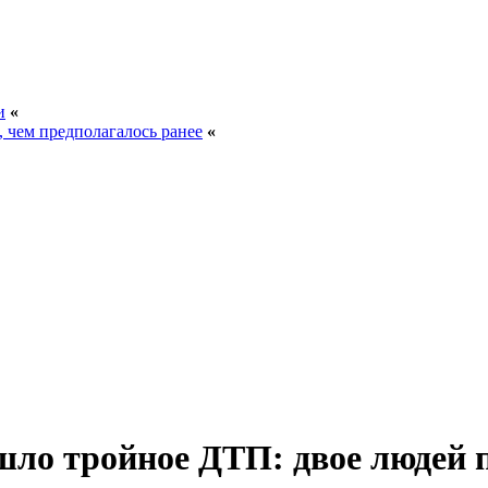
и
«
, чем предполагалось ранее
«
шло тройное ДТП: двое людей 