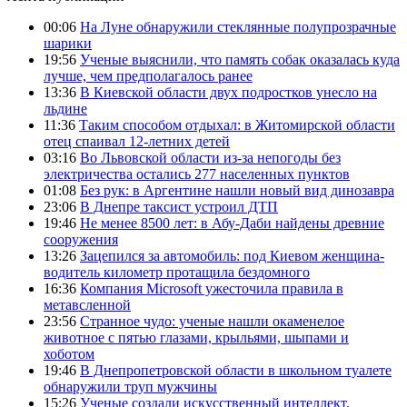
00:06
На Луне обнаружили стеклянные полупрозрачные
шарики
19:56
Ученые выяснили, что память собак оказалась куда
лучше, чем предполагалось ранее
13:36
В Киевской области двух подростков унесло на
льдине
11:36
Таким способом отдыхал: в Житомирской области
отец спаивал 12-летних детей
03:16
Во Львовской области из-за непогоды без
электричества остались 277 населенных пунктов
01:08
Без рук: в Аргентине нашли новый вид динозавра
23:06
В Днепре таксист устроил ДТП
19:46
Не менее 8500 лет: в Абу-Даби найдены древние
сооружения
13:26
Зацепился за автомобиль: под Киевом женщина-
водитель километр протащила бездомного
16:36
Компания Microsoft ужесточила правила в
метавсленной
23:56
Странное чудо: ученые нашли окаменелое
животное с пятью глазами, крыльями, шыпами и
хоботом
19:46
В Днепропетровской области в школьном туалете
обнаружили труп мужчины
15:26
Ученые создали искусственный интеллект,