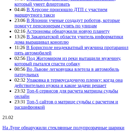
который умеет флиртовать
04:46
В Херсоне произошло ДТП с участием
маршрутного такси
23:06
В Японии ученые создадут роботов, которые
помогут пенсионерам гулять по улицам
02:16
Астрономы обнаружили новую планету
13:26
В Закарпатской области учитель информатики
дома выращивал коноплю
11:26
В Борисполе неадекватный мужчина протаранил
пять автомобилей
02:56
Под Житомиром из реки вытащили мужчину,
который пытался спасти собаку
00:56
Во Львове легковушка влетела в автомобиль
патрульных
02:32
Упаковка в термоусадочную пленку: когда она
действительно нужна и какие задачи решает
23:32
Топ-6 сервисов для расчета матрицы судьбы
онлайн
23:31
Топ-5 сайтов о матрице судьбы с расчетом и
расшифровкой
21.02
На Луне обнаружили стеклянные полупрозрачные шарики