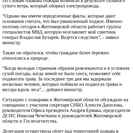
По словам Авакова пожары возникли в результате сильного
сухого ветра, который оборвал электропровода.
“Однако мы имеем определенные факты, которые дают
основания считать, что был умышленный поджог. Именно
поэтому сегодня в Житомирской области работает группа
специалистов МВД, которую возглавляет мой советник
генерал Владислав Бухарев. Ведется следствие”, - заявил
министр.
Также он обратился, чтобы граждане более бережно
относились к природе.
“Когда молодые странным образом развлекаются и в условиях
сухой погоды, когда зимой не было снега, позволяют себе
поджигать траву. За последние три дня мы задержали
несколько человек, которых поймали на поджогах травы и
мусора вдоль леса”, - добавил министр.
Ситуацию с пожарами в Житомирской области обсуждали на
совещании с участием секретаря СНБО Алексея Данилова,
руководителя Офиса президента Андрея Ермака, председателя
ДСНС Николая Чечеткина и руководителей Житомирской
области и Гослесагентства.
Делегация осуществила облет над территорией пожара в