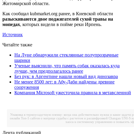
Житомирской области.
Как сообщал kubmarket.org ранее, в Киевской области
разыскиваются двое поджигателей сухой травы на
мопедах
, которых видели в пойме реки Ирпень.
Источник
Читайте также
На Луне обнаружили стеклянные полупрозрачные
шарики
Ученые выяснили, что память собак оказалась куда
лучше, чем предполагалось ранее
Без рук: в Аргентине нашли новый вид динозавра
Не менее 8500 лет: в Абу-Даби найдены древние
сооружения
Компания Microsoft ужесточила правила в метавсленной
Упаковка в термоусадочную пленку: когда она действительно нужна и какие задачи 
онлайн
Топ-5 сайтов о матрице судьбы с расчетом и расшифровкой
Changan UNI-S и
хаоса к системному управлению и повысить э
Лента публикаций