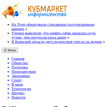
На Луне обнаружили стеклянные полупрозрачные
шарики
«
Ученые выяснили, что память собак оказалась куда
лучше, чем предполагалось ранее
«
В Киевской области двух подростков унесло на льдине
«
☰ Меню
Главная
Общество
Политика
Происшествия
Экономика
Спорт
В мире
Технологии
Шоубиз
Новости