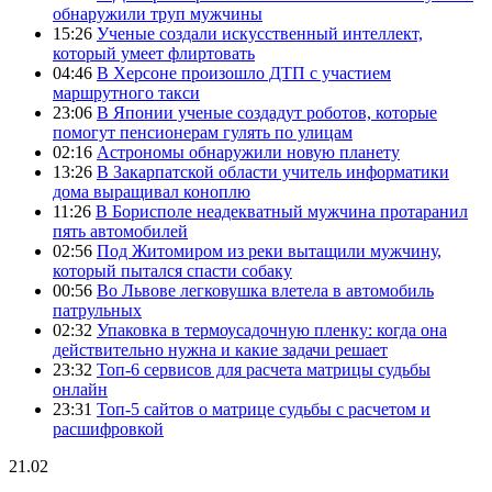
обнаружили труп мужчины
15:26
Ученые создали искусственный интеллект,
который умеет флиртовать
04:46
В Херсоне произошло ДТП с участием
маршрутного такси
23:06
В Японии ученые создадут роботов, которые
помогут пенсионерам гулять по улицам
02:16
Астрономы обнаружили новую планету
13:26
В Закарпатской области учитель информатики
дома выращивал коноплю
11:26
В Борисполе неадекватный мужчина протаранил
пять автомобилей
02:56
Под Житомиром из реки вытащили мужчину,
который пытался спасти собаку
00:56
Во Львове легковушка влетела в автомобиль
патрульных
02:32
Упаковка в термоусадочную пленку: когда она
действительно нужна и какие задачи решает
23:32
Топ-6 сервисов для расчета матрицы судьбы
онлайн
23:31
Топ-5 сайтов о матрице судьбы с расчетом и
расшифровкой
21.02