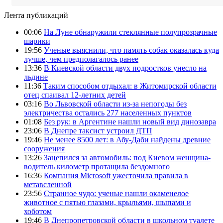
Лента публикаций
00:06
На Луне обнаружили стеклянные полупрозрачные
шарики
19:56
Ученые выяснили, что память собак оказалась куда
лучше, чем предполагалось ранее
13:36
В Киевской области двух подростков унесло на
льдине
11:36
Таким способом отдыхал: в Житомирской области
отец спаивал 12-летних детей
03:16
Во Львовской области из-за непогоды без
электричества остались 277 населенных пунктов
01:08
Без рук: в Аргентине нашли новый вид динозавра
23:06
В Днепре таксист устроил ДТП
19:46
Не менее 8500 лет: в Абу-Даби найдены древние
сооружения
13:26
Зацепился за автомобиль: под Киевом женщина-
водитель километр протащила бездомного
16:36
Компания Microsoft ужесточила правила в
метавсленной
23:56
Странное чудо: ученые нашли окаменелое
животное с пятью глазами, крыльями, шыпами и
хоботом
19:46
В Днепропетровской области в школьном туалете