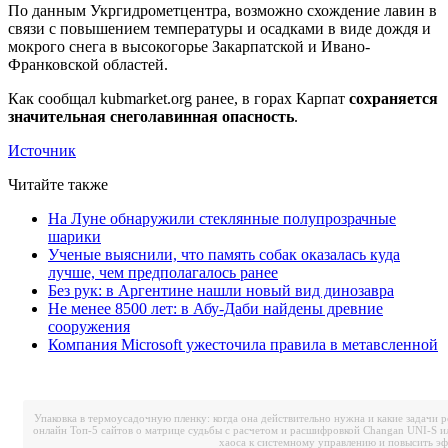
По данным Укргидрометцентра, возможно схождение лавин в
связи с повышением температуры и осадками в виде дождя и
мокрого снега в высокогорье Закарпатской и Ивано-
Франковской областей.
Как сообщал kubmarket.org ранее, в горах Карпат
сохраняется
значительная снеголавинная опасность
.
Источник
Читайте также
На Луне обнаружили стеклянные полупрозрачные
шарики
Ученые выяснили, что память собак оказалась куда
лучше, чем предполагалось ранее
Без рук: в Аргентине нашли новый вид динозавра
Не менее 8500 лет: в Абу-Даби найдены древние
сооружения
Компания Microsoft ужесточила правила в метавсленной
Упаковка в термоусадочную пленку: когда она действительно нужна и какие задачи 
онлайн
Топ-5 сайтов о матрице судьбы с расчетом и расшифровкой
Changan UNI-S и
хаоса к системному управлению и повысить э