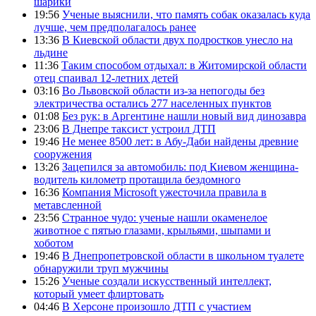
шарики
19:56
Ученые выяснили, что память собак оказалась куда
лучше, чем предполагалось ранее
13:36
В Киевской области двух подростков унесло на
льдине
11:36
Таким способом отдыхал: в Житомирской области
отец спаивал 12-летних детей
03:16
Во Львовской области из-за непогоды без
электричества остались 277 населенных пунктов
01:08
Без рук: в Аргентине нашли новый вид динозавра
23:06
В Днепре таксист устроил ДТП
19:46
Не менее 8500 лет: в Абу-Даби найдены древние
сооружения
13:26
Зацепился за автомобиль: под Киевом женщина-
водитель километр протащила бездомного
16:36
Компания Microsoft ужесточила правила в
метавсленной
23:56
Странное чудо: ученые нашли окаменелое
животное с пятью глазами, крыльями, шыпами и
хоботом
19:46
В Днепропетровской области в школьном туалете
обнаружили труп мужчины
15:26
Ученые создали искусственный интеллект,
который умеет флиртовать
04:46
В Херсоне произошло ДТП с участием