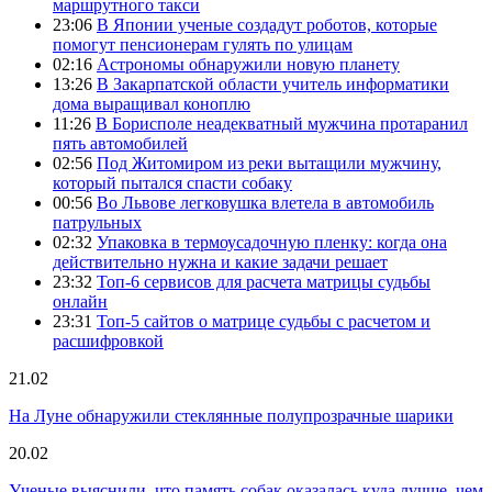
маршрутного такси
23:06
В Японии ученые создадут роботов, которые
помогут пенсионерам гулять по улицам
02:16
Астрономы обнаружили новую планету
13:26
В Закарпатской области учитель информатики
дома выращивал коноплю
11:26
В Борисполе неадекватный мужчина протаранил
пять автомобилей
02:56
Под Житомиром из реки вытащили мужчину,
который пытался спасти собаку
00:56
Во Львове легковушка влетела в автомобиль
патрульных
02:32
Упаковка в термоусадочную пленку: когда она
действительно нужна и какие задачи решает
23:32
Топ-6 сервисов для расчета матрицы судьбы
онлайн
23:31
Топ-5 сайтов о матрице судьбы с расчетом и
расшифровкой
21.02
На Луне обнаружили стеклянные полупрозрачные шарики
20.02
Ученые выяснили, что память собак оказалась куда лучше, чем