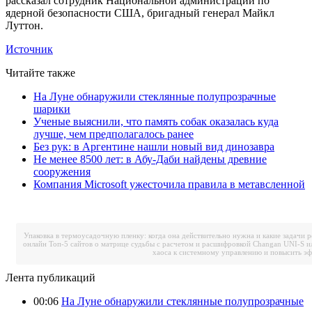
рассказал сотрудник Национальной администрации по
ядерной безопасности США, бригадный генерал Майкл
Луттон.
Источник
Читайте также
На Луне обнаружили стеклянные полупрозрачные
шарики
Ученые выяснили, что память собак оказалась куда
лучше, чем предполагалось ранее
Без рук: в Аргентине нашли новый вид динозавра
Не менее 8500 лет: в Абу-Даби найдены древние
сооружения
Компания Microsoft ужесточила правила в метавсленной
Упаковка в термоусадочную пленку: когда она действительно нужна и какие задачи 
онлайн
Топ-5 сайтов о матрице судьбы с расчетом и расшифровкой
Changan UNI-S и
хаоса к системному управлению и повысить э
Лента публикаций
00:06
На Луне обнаружили стеклянные полупрозрачные