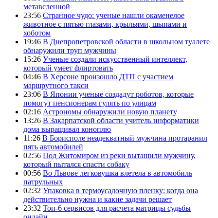
метавсленной
23:56
Странное чудо: ученые нашли окаменелое
животное с пятью глазами, крыльями, шыпами и
хоботом
19:46
В Днепропетровской области в школьном туалете
обнаружили труп мужчины
15:26
Ученые создали искусственный интеллект,
который умеет флиртовать
04:46
В Херсоне произошло ДТП с участием
маршрутного такси
23:06
В Японии ученые создадут роботов, которые
помогут пенсионерам гулять по улицам
02:16
Астрономы обнаружили новую планету
13:26
В Закарпатской области учитель информатики
дома выращивал коноплю
11:26
В Борисполе неадекватный мужчина протаранил
пять автомобилей
02:56
Под Житомиром из реки вытащили мужчину,
который пытался спасти собаку
00:56
Во Львове легковушка влетела в автомобиль
патрульных
02:32
Упаковка в термоусадочную пленку: когда она
действительно нужна и какие задачи решает
23:32
Топ-6 сервисов для расчета матрицы судьбы
онлайн