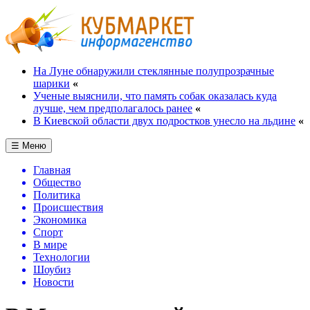
На Луне обнаружили стеклянные полупрозрачные
шарики
«
Ученые выяснили, что память собак оказалась куда
лучше, чем предполагалось ранее
«
В Киевской области двух подростков унесло на льдине
«
☰ Меню
Главная
Общество
Политика
Происшествия
Экономика
Спорт
В мире
Технологии
Шоубиз
Новости