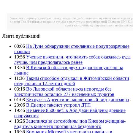
Упаковка в термоусадочную пленку: когда она действительно нужна и какие задачи 
онлайн
Топ-5 сайтов о матрице судьбы с расчетом и расшифровкой
Changan UNI-S и
хаоса к системному управлению и повысить э
Лента публикаций
00:06
На Луне обнаружили стеклянные полупрозрачные
шарики
19:56
Ученые выяснили, что память собак оказалась куда
лучше, чем предполагалось ранее
13:36
В Киевской области двух подростков унесло на
льдине
11:36
Таким способом отдыхал: в Житомирской области
отец спаивал 12-летних детей
03:16
Во Львовской области из-за непогоды без
электричества остались 277 населенных пунктов
01:08
Без рук: в Аргентине нашли новый вид динозавра
23:06
В Днепре таксист устроил ДТП
19:46
Не менее 8500 лет: в Абу-Даби найдены древние
сооружения
13:26
Зацепился за автомобиль: под Киевом женщина-
водитель километр протащила бездомного
16:36
Компания Microsoft ужесточила правила в