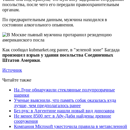
посольства, после чего его передали правоохранительным
органам.
По предварительным данным, мужчина находился в
состоянии алкогольного опьянения.
Как сообщал kubmarket.org ранее, в "зеленой зоне" Багдада
произошел взрыв у здания посольства Соединенных
Штатов Америки
.
Источник
Читайте также
На Луне обнаружили стеклянные полупрозрачные
шарики
Ученые выяснили, что память собак оказалась куда
лучше, чем предполагалось ранее
Без рук: в Аргентине нашли новый вид динозавра
Не менее 8500 лет: в Абу-Даби найдены древние
сооружения
Компания Microsoft ужесточила правила в метавсленной