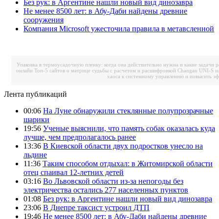
Без рук: в Аргентине нашли новый вид динозавра
Не менее 8500 лет: в Абу-Даби найдены древние
сооружения
Компания Microsoft ужесточила правила в метавсленной
Упаковка в термоусадочную пленку: когда она действительно нужна и какие задачи 
онлайн
Топ-5 сайтов о матрице судьбы с расчетом и расшифровкой
Changan UNI-S и
хаоса к системному управлению и повысить э
Лента публикаций
00:06
На Луне обнаружили стеклянные полупрозрачные
шарики
19:56
Ученые выяснили, что память собак оказалась куда
лучше, чем предполагалось ранее
13:36
В Киевской области двух подростков унесло на
льдине
11:36
Таким способом отдыхал: в Житомирской области
отец спаивал 12-летних детей
03:16
Во Львовской области из-за непогоды без
электричества остались 277 населенных пунктов
01:08
Без рук: в Аргентине нашли новый вид динозавра
23:06
В Днепре таксист устроил ДТП
19:46
Не менее 8500 лет: в Абу-Даби найдены древние