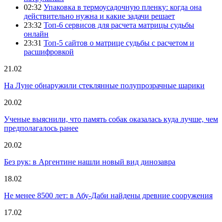
02:32
Упаковка в термоусадочную пленку: когда она
действительно нужна и какие задачи решает
23:32
Топ-6 сервисов для расчета матрицы судьбы
онлайн
23:31
Топ-5 сайтов о матрице судьбы с расчетом и
расшифровкой
21.02
На Луне обнаружили стеклянные полупрозрачные шарики
20.02
Ученые выяснили, что память собак оказалась куда лучше, чем
предполагалось ранее
20.02
Без рук: в Аргентине нашли новый вид динозавра
18.02
Не менее 8500 лет: в Абу-Даби найдены древние сооружения
17.02