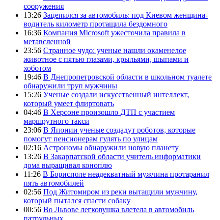
сооружения
13:26
Зацепился за автомобиль: под Киевом женщина-
водитель километр протащила бездомного
16:36
Компания Microsoft ужесточила правила в
метавсленной
23:56
Странное чудо: ученые нашли окаменелое
животное с пятью глазами, крыльями, шыпами и
хоботом
19:46
В Днепропетровской области в школьном туалете
обнаружили труп мужчины
15:26
Ученые создали искусственный интеллект,
который умеет флиртовать
04:46
В Херсоне произошло ДТП с участием
маршрутного такси
23:06
В Японии ученые создадут роботов, которые
помогут пенсионерам гулять по улицам
02:16
Астрономы обнаружили новую планету
13:26
В Закарпатской области учитель информатики
дома выращивал коноплю
11:26
В Борисполе неадекватный мужчина протаранил
пять автомобилей
02:56
Под Житомиром из реки вытащили мужчину,
который пытался спасти собаку
00:56
Во Львове легковушка влетела в автомобиль
патрульных