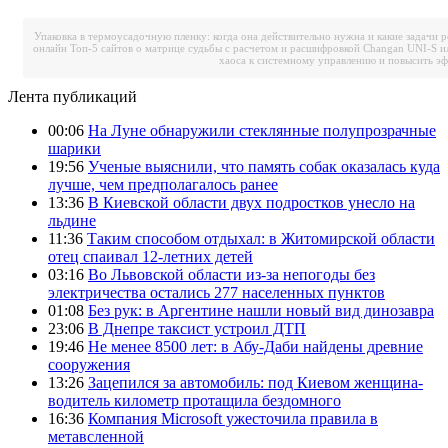
Упаковка в термоусадочную пленку: когда она действительно нужна и какие задачи 
онлайн
Топ-5 сайтов о матрице судьбы с расчетом и расшифровкой
Changan UNI-S и
хаоса к системному управлению и повысить э
Лента публикаций
00:06
На Луне обнаружили стеклянные полупрозрачные
шарики
19:56
Ученые выяснили, что память собак оказалась куда
лучше, чем предполагалось ранее
13:36
В Киевской области двух подростков унесло на
льдине
11:36
Таким способом отдыхал: в Житомирской области
отец спаивал 12-летних детей
03:16
Во Львовской области из-за непогоды без
электричества остались 277 населенных пунктов
01:08
Без рук: в Аргентине нашли новый вид динозавра
23:06
В Днепре таксист устроил ДТП
19:46
Не менее 8500 лет: в Абу-Даби найдены древние
сооружения
13:26
Зацепился за автомобиль: под Киевом женщина-
водитель километр протащила бездомного
16:36
Компания Microsoft ужесточила правила в
метавсленной