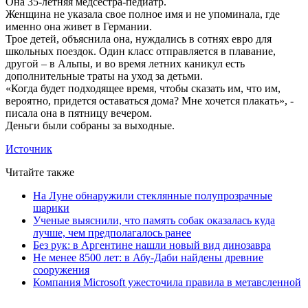
Она 35-летняя медсестра-педиатр.
Женщина не указала свое полное имя и не упоминала, где
именно она живет в Германии.
Трое детей, объяснила она, нуждались в сотнях евро для
школьных поездок. Один класс отправляется в плавание,
другой – в Альпы, и во время летних каникул есть
дополнительные траты на уход за детьми.
«Когда будет подходящее время, чтобы сказать им, что им,
вероятно, придется оставаться дома? Мне хочется плакать», -
писала она в пятницу вечером.
Деньги были собраны за выходные.
Источник
Читайте также
На Луне обнаружили стеклянные полупрозрачные
шарики
Ученые выяснили, что память собак оказалась куда
лучше, чем предполагалось ранее
Без рук: в Аргентине нашли новый вид динозавра
Не менее 8500 лет: в Абу-Даби найдены древние
сооружения
Компания Microsoft ужесточила правила в метавсленной