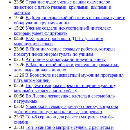
23:56
Странное чудо: ученые нашли окаменелое
животное с пятью глазами, крыльями, шыпами и
хоботом
19:46
В Днепропетровской области в школьном туалете
обнаружили труп мужчины
15:26
Ученые создали искусственный интеллект,
который умеет флиртовать
04:46
В Херсоне произошло ДТП с участием
маршрутного такси
23:06
В Японии ученые создадут роботов, которые
помогут пенсионерам гулять по улицам
02:16
Астрономы обнаружили новую планету
13:26
В Закарпатской области учитель информатики
дома выращивал коноплю
11:26
В Борисполе неадекватный мужчина протаранил
пять автомобилей
02:56
Под Житомиром из реки вытащили мужчину,
который пытался спасти собаку
00:56
Во Львове легковушка влетела в автомобиль
патрульных
02:32
Упаковка в термоусадочную пленку: когда она
действительно нужна и какие задачи решает
23:32
Топ-6 сервисов для расчета матрицы судьбы
онлайн
23:31
Топ-5 сайтов о матрице судьбы с расчетом и