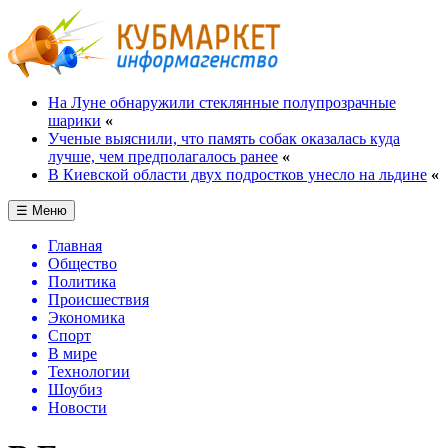
На Луне обнаружили стеклянные полупрозрачные
шарики
«
Ученые выяснили, что память собак оказалась куда
лучше, чем предполагалось ранее
«
В Киевской области двух подростков унесло на льдине
«
☰ Меню
Главная
Общество
Политика
Происшествия
Экономика
Спорт
В мире
Технологии
Шоубиз
Новости