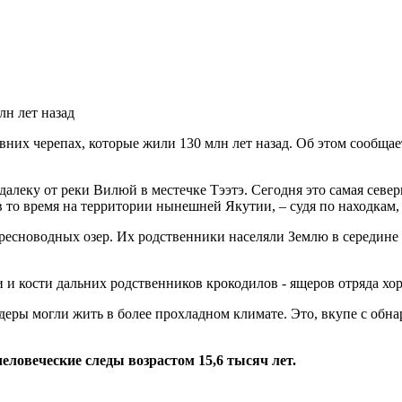
вних черепах, которые жили 130 млн лет назад. Об этом сообща
леку от реки Вилюй в местечке Тээтэ. Сегодня это самая север
в то время на территории нынешней Якутии, – судя по находкам,
пресноводных озер. Их родственники населяли Землю в середине
 и кости дальних родственников крокодилов - ящеров отряда хо
одеры могли жить в более прохладном климате. Это, вкупе с обн
еловеческие следы возрастом 15,6 тысяч лет.