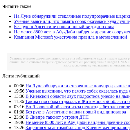
Читайте также
На Луне обнаружили стеклянные полупрозрачные шарик
Ученые выяснили, что память собак оказалась куда лучше
Без рук: в Аргентине нашли новый вид динозавра
Не менее 8500 лет: в Абу-Даби найдены древние сооруже
Компания Microsoft ужесточила правила в метавсленной
Упаковка в термоусадочную пленку: когда она действительно нужна и какие задачи 
онлайн
Топ-5 сайтов о матрице судьбы с расчетом и расшифровкой
Changan UNI-S и
хаоса к системному управлению и повысить э
Лента публикаций
00:06
На Луне обнаружили стеклянные полупрозрачные 
19:56
Ученые выяснили, что память собак оказалась куда 
13:36
В Киевской области двух подростков унесло на льд
11:36
Таким способом отдыхал: в Житомирской области о
03:16
Во Львовской области из-за непогоды без электрич
01:08
Без рук: в Аргентине нашли новый вид динозавра
23:06
В Днепре таксист устроил ДТП
19:46
Не менее 8500 лет: в Абу-Даби найдены древние с
13:26
Зацепился за автомобиль: под Киевом женщина-вод