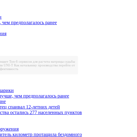
и
, чем предполагалось ранее
ния
решает
Топ-6 сервисов для расчета матрицы судьбы
ли UNI-T
Как начальнику производства перейти от
ффективность
шарики
лучше, чем предполагалось ранее
ине
тец спаивал 12-летних детей
ества остались 277 населенных пунктов
ооружения
итель километр протащила бездомного