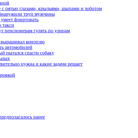
нной
 с пятью глазами, крыльями, шыпами и хоботом
обнаружили труп мужчины
 умеет флиртовать
 такси
ут пенсионерам гулять по улицам
а выращивал коноплю
ть автомобилей
й пытался спасти собаку
льных
твительно нужна и какие задачи решает
фровкой
предполагалось ранее