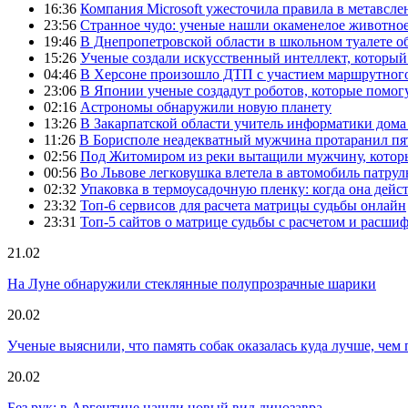
16:36
Компания Microsoft ужесточила правила в метавсле
23:56
Странное чудо: ученые нашли окаменелое животное
19:46
В Днепропетровской области в школьном туалете 
15:26
Ученые создали искусственный интеллект, который
04:46
В Херсоне произошло ДТП с участием маршрутного
23:06
В Японии ученые создадут роботов, которые помог
02:16
Астрономы обнаружили новую планету
13:26
В Закарпатской области учитель информатики дом
11:26
В Борисполе неадекватный мужчина протаранил пя
02:56
Под Житомиром из реки вытащили мужчину, которы
00:56
Во Львове легковушка влетела в автомобиль патру
02:32
Упаковка в термоусадочную пленку: когда она дейс
23:32
Топ-6 сервисов для расчета матрицы судьбы онлайн
23:31
Топ-5 сайтов о матрице судьбы с расчетом и расши
21.02
На Луне обнаружили стеклянные полупрозрачные шарики
20.02
Ученые выяснили, что память собак оказалась куда лучше, чем 
20.02
Без рук: в Аргентине нашли новый вид динозавра