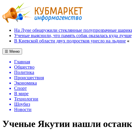
На Луне обнаружили стеклянные полупрозрачные шарик
Ученые выяснили, что память собак оказалась куда лучше
В Киевской области двух подростков унесло на льдине
«
☰ Меню
Главная
Общество
Политика
Происшествия
Экономика
Спорт
В мире
Технологии
Шоубиз
Новости
Ученые Якутии нашли останки