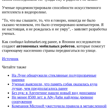
Ученые продемонстрировали способности искусственного
интеллекта в видеоролике.
"То, что вы слышите, то, что я говорю, никогда не было
сказано человеком, это было сгенерировано компьютером. Я
не настоящая, я не рождалась и не умру", - заявляет разработка
ученых.
Как сообщал kubmarket.org ранее, в Японии исследователи
создают
автономных мобильных роботов
, которые помогут
стареющему населению страны передвигаться по улице.
Источник
Читайте также
На Луне обнаружили стеклянные полупрозрачные
шарики
Ученые выяснили, что память собак оказалась куда
лучше, чем предполагалось ранее
Без рук: в Аргентине нашли новый вид динозавра
Не менее 8500 лет: в Абу-Даби найдены древние
сооружения
Компания Microsoft ужесточила правила в метавсленной