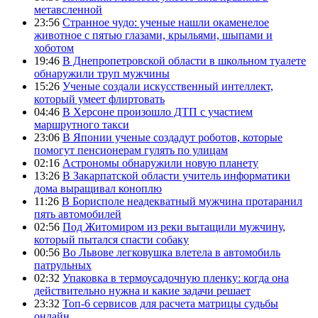
метавсленной
23:56
Странное чудо: ученые нашли окаменелое
животное с пятью глазами, крыльями, шыпами и
хоботом
19:46
В Днепропетровской области в школьном туалете
обнаружили труп мужчины
15:26
Ученые создали искусственный интеллект,
который умеет флиртовать
04:46
В Херсоне произошло ДТП с участием
маршрутного такси
23:06
В Японии ученые создадут роботов, которые
помогут пенсионерам гулять по улицам
02:16
Астрономы обнаружили новую планету
13:26
В Закарпатской области учитель информатики
дома выращивал коноплю
11:26
В Борисполе неадекватный мужчина протаранил
пять автомобилей
02:56
Под Житомиром из реки вытащили мужчину,
который пытался спасти собаку
00:56
Во Львове легковушка влетела в автомобиль
патрульных
02:32
Упаковка в термоусадочную пленку: когда она
действительно нужна и какие задачи решает
23:32
Топ-6 сервисов для расчета матрицы судьбы
онлайн