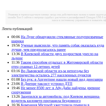
Упаковка в термоусадочную пленку: когда она действительно нужна и какие задачи 
онлайн
Топ-5 сайтов о матрице судьбы с расчетом и расшифровкой
Changan UNI-S и
хаоса к системному управлению и повысить э
Лента публикаций
00:06
На Луне обнаружили стеклянные полупрозрачные
шарики
19:56
Ученые выяснили, что память собак оказалась куда
лучше, чем предполагалось ранее
13:36
В Киевской области двух подростков унесло на
льдине
11:36
Таким способом отдыхал: в Житомирской области
отец спаивал 12-летних детей
03:16
Во Львовской области из-за непогоды без
электричества остались 277 населенных пунктов
01:08
Без рук: в Аргентине нашли новый вид динозавра
23:06
В Днепре таксист устроил ДТП
19:46
Не менее 8500 лет: в Абу-Даби найдены древние
сооружения
13:26
Зацепился за автомобиль: под Киевом женщина-
водитель километр протащила бездомного
16:36
Компания Microsoft ужесточила правила в