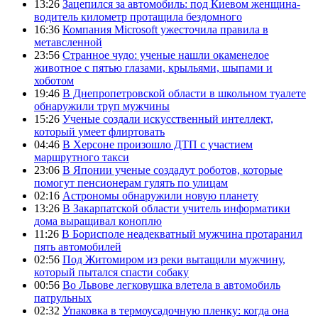
13:26
Зацепился за автомобиль: под Киевом женщина-
водитель километр протащила бездомного
16:36
Компания Microsoft ужесточила правила в
метавсленной
23:56
Странное чудо: ученые нашли окаменелое
животное с пятью глазами, крыльями, шыпами и
хоботом
19:46
В Днепропетровской области в школьном туалете
обнаружили труп мужчины
15:26
Ученые создали искусственный интеллект,
который умеет флиртовать
04:46
В Херсоне произошло ДТП с участием
маршрутного такси
23:06
В Японии ученые создадут роботов, которые
помогут пенсионерам гулять по улицам
02:16
Астрономы обнаружили новую планету
13:26
В Закарпатской области учитель информатики
дома выращивал коноплю
11:26
В Борисполе неадекватный мужчина протаранил
пять автомобилей
02:56
Под Житомиром из реки вытащили мужчину,
который пытался спасти собаку
00:56
Во Львове легковушка влетела в автомобиль
патрульных
02:32
Упаковка в термоусадочную пленку: когда она