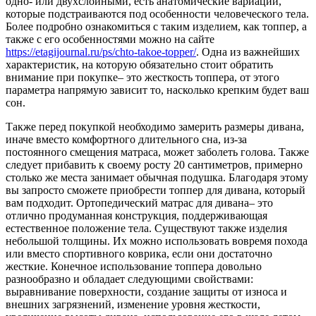
одно- или двухслойными, есть анатомические вариации,
которые подстраиваются под особенности человеческого тела.
Более подробно ознакомиться с таким изделием, как топпер, а
также с его особенностями можно на сайте
https://etagijournal.ru/ps/chto-takoe-topper/
. Одна из важнейших
характеристик, на которую обязательно стоит обратить
внимание при покупке– это жесткость топпера, от этого
параметра напрямую зависит то, насколько крепким будет ваш
сон.
Также перед покупкой необходимо замерить размеры дивана,
иначе вместо комфортного длительного сна, из-за
постоянного смещения матраса, может заболеть голова. Также
следует прибавить к своему росту 20 сантиметров, примерно
столько же места занимает обычная подушка. Благодаря этому
вы запросто сможете приобрести топпер для дивана, который
вам подходит. Ортопедический матрас для дивана– это
отлично продуманная конструкция, поддерживающая
естественное положение тела. Существуют также изделия
небольшой толщины. Их можно использовать вовремя похода
или вместо спортивного коврика, если они достаточно
жесткие. Конечное использование топпера довольно
разнообразно и обладает следующими свойствами:
выравнивание поверхности, создание защиты от износа и
внешних загрязнений, изменение уровня жесткости,