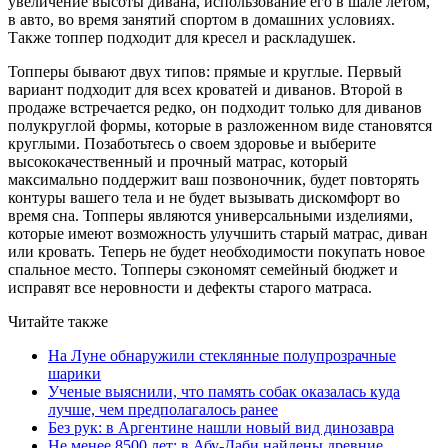
увеличение высоты дивана, использование его в шале летом,
в авто, во время занятий спортом в домашних условиях.
Также топпер подходит для кресел и раскладушек.
Топперы бывают двух типов: прямые и круглые. Первый
вариант подходит для всех кроватей и диванов. Второй в
продаже встречается редко, он подходит только для диванов
полукруглой формы, которые в разложенном виде становятся
круглыми. Позаботьтесь о своем здоровье и выберите
высококачественный и прочный матрас, который
максимально поддержит ваш позвоночник, будет повторять
контуры вашего тела и не будет вызывать дискомфорт во
время сна. Топперы являются универсальными изделиями,
которые имеют возможность улучшить старый матрас, диван
или кровать. Теперь не будет необходимости покупать новое
спальное место. Топперы сэкономят семейный бюджет и
исправят все неровности и дефекты старого матраса.
Читайте также
На Луне обнаружили стеклянные полупрозрачные
шарики
Ученые выяснили, что память собак оказалась куда
лучше, чем предполагалось ранее
Без рук: в Аргентине нашли новый вид динозавра
Не менее 8500 лет: в Абу-Даби найдены древние