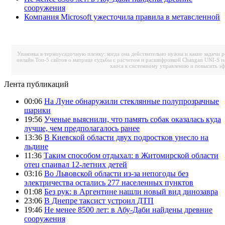
сооружения
Компания Microsoft ужесточила правила в метавсленной
Упаковка в термоусадочную пленку: когда она действительно нужна и какие задачи 
онлайн
Топ-5 сайтов о матрице судьбы с расчетом и расшифровкой
Changan UNI-S и
хаоса к системному управлению и повысить э
Лента публикаций
00:06
На Луне обнаружили стеклянные полупрозрачные
шарики
19:56
Ученые выяснили, что память собак оказалась куда
лучше, чем предполагалось ранее
13:36
В Киевской области двух подростков унесло на
льдине
11:36
Таким способом отдыхал: в Житомирской области
отец спаивал 12-летних детей
03:16
Во Львовской области из-за непогоды без
электричества остались 277 населенных пунктов
01:08
Без рук: в Аргентине нашли новый вид динозавра
23:06
В Днепре таксист устроил ДТП
19:46
Не менее 8500 лет: в Абу-Даби найдены древние
сооружения