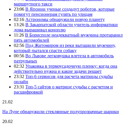
маршрутного такси
23:06
В Японии ученые создадут роботов, которые
помогут пенсионерам гулять по улицам
02:16
Астрономы обнаружили новую планету
13:26
В Закарпатской области учитель информатики
дома выращивал коноплю
11:26
В Борисполе неадекватный мужчина протаранил
пять автомобилей
02:56
Под Житомиром из реки вытащили мужчину,
который пытался спасти собаку
00:56
Во Львове легковушка влетела в автомобиль
патрульных
02:32
Упаковка в термоусадочную пленку: когда она
действительно нужна и какие задачи решает
23:32
Топ-6 сервисов для расчета матрицы судьбы
онлайн
23:31
Топ-5 сайтов о матрице судьбы с расчетом и
расшифровкой
21.02
На Луне обнаружили стеклянные полупрозрачные шарики
20.02