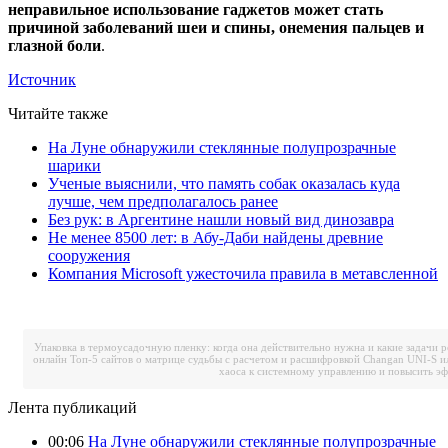
неправильное использование гаджетов может стать
причиной заболеваний шеи и спины, онемения пальцев и
глазной боли
.
Источник
Читайте также
На Луне обнаружили стеклянные полупрозрачные
шарики
Ученые выяснили, что память собак оказалась куда
лучше, чем предполагалось ранее
Без рук: в Аргентине нашли новый вид динозавра
Не менее 8500 лет: в Абу-Даби найдены древние
сооружения
Компания Microsoft ужесточила правила в метавсленной
Упаковка в термоусадочную пленку: когда она действительно нужна и какие задачи 
онлайн
Топ-5 сайтов о матрице судьбы с расчетом и расшифровкой
Changan UNI-S и
хаоса к системному управлению и повысить э
Лента публикаций
00:06
На Луне обнаружили стеклянные полупрозрачные