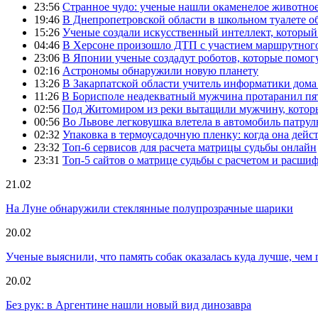
23:56
Странное чудо: ученые нашли окаменелое животное
19:46
В Днепропетровской области в школьном туалете 
15:26
Ученые создали искусственный интеллект, который
04:46
В Херсоне произошло ДТП с участием маршрутного
23:06
В Японии ученые создадут роботов, которые помог
02:16
Астрономы обнаружили новую планету
13:26
В Закарпатской области учитель информатики дом
11:26
В Борисполе неадекватный мужчина протаранил пя
02:56
Под Житомиром из реки вытащили мужчину, которы
00:56
Во Львове легковушка влетела в автомобиль патру
02:32
Упаковка в термоусадочную пленку: когда она дейс
23:32
Топ-6 сервисов для расчета матрицы судьбы онлайн
23:31
Топ-5 сайтов о матрице судьбы с расчетом и расши
21.02
На Луне обнаружили стеклянные полупрозрачные шарики
20.02
Ученые выяснили, что память собак оказалась куда лучше, чем 
20.02
Без рук: в Аргентине нашли новый вид динозавра