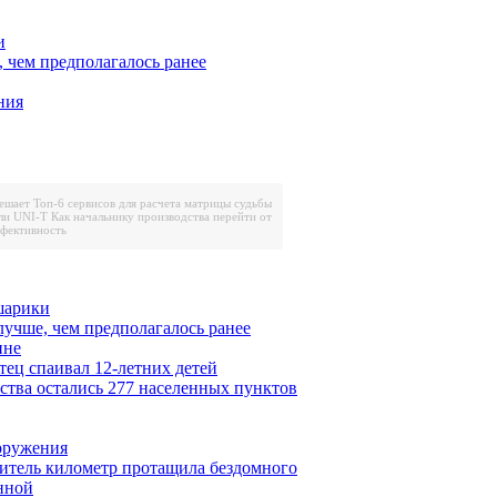
и
, чем предполагалось ранее
ния
решает
Топ-6 сервисов для расчета матрицы судьбы
ли UNI-T
Как начальнику производства перейти от
ффективность
шарики
лучше, чем предполагалось ранее
ине
тец спаивал 12-летних детей
ества остались 277 населенных пунктов
ооружения
итель километр протащила бездомного
нной