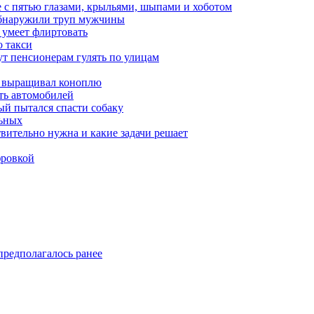
 с пятью глазами, крыльями, шыпами и хоботом
обнаружили труп мужчины
 умеет флиртовать
 такси
ут пенсионерам гулять по улицам
а выращивал коноплю
ть автомобилей
й пытался спасти собаку
льных
твительно нужна и какие задачи решает
фровкой
предполагалось ранее