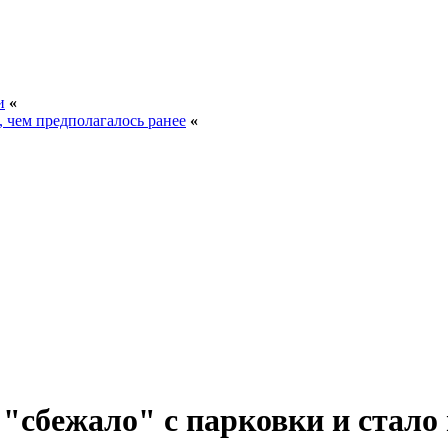
и
«
, чем предполагалось ранее
«
о "сбежало" с парковки и стал