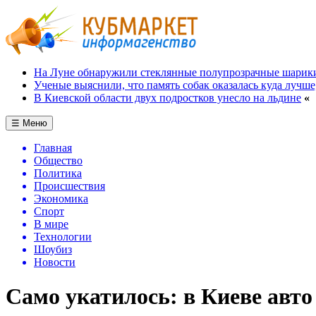
На Луне обнаружили стеклянные полупрозрачные шарик
Ученые выяснили, что память собак оказалась куда лучше
В Киевской области двух подростков унесло на льдине
«
☰ Меню
Главная
Общество
Политика
Происшествия
Экономика
Спорт
В мире
Технологии
Шоубиз
Новости
Само укатилось: в Киеве авт