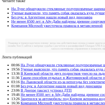
Читайте также
На Луне обнаружили стеклянные полупрозрачные шарик
Ученые выяснили, что память собак оказалась куда лучше
Без рук: в Аргентине нашли новый вид динозавра
Не менее 8500 лет: в Абу-Даби найдены древние сооруже
Компания Microsoft ужесточила правила в метавсленной
Упаковка в термоусадочную пленку: когда она действительно нужна и какие задачи 
онлайн
Топ-5 сайтов о матрице судьбы с расчетом и расшифровкой
Changan UNI-S и
хаоса к системному управлению и повысить э
Лента публикаций
00:06
На Луне обнаружили стеклянные полупрозрачные 
19:56
Ученые выяснили, что память собак оказалась куда 
13:36
В Киевской области двух подростков унесло на льд
11:36
Таким способом отдыхал: в Житомирской области о
03:16
Во Львовской области из-за непогоды без электрич
01:08
Без рук: в Аргентине нашли новый вид динозавра
23:06
В Днепре таксист устроил ДТП
19:46
Не менее 8500 лет: в Абу-Даби найдены древние с
13:26
Зацепился за автомобиль: под Киевом женщина-вод
16:36
Компания Microsoft ужесточила правила в метавсле