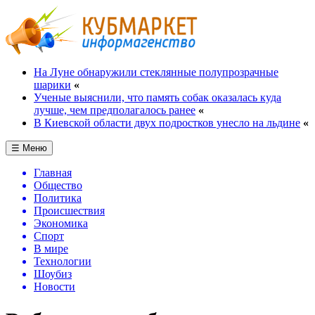
На Луне обнаружили стеклянные полупрозрачные
шарики
«
Ученые выяснили, что память собак оказалась куда
лучше, чем предполагалось ранее
«
В Киевской области двух подростков унесло на льдине
«
☰ Меню
Главная
Общество
Политика
Происшествия
Экономика
Спорт
В мире
Технологии
Шоубиз
Новости