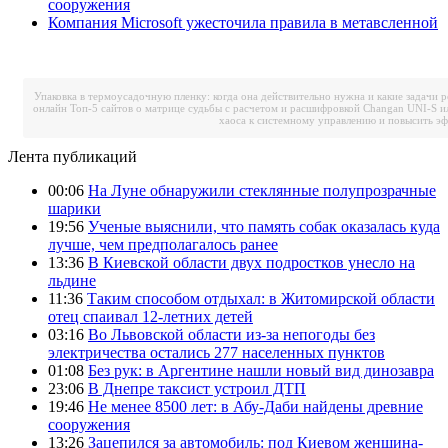
сооружения
Компания Microsoft ужесточила правила в метавсленной
Упаковка в термоусадочную пленку: когда она действительно нужна и какие задачи 
онлайн
Топ-5 сайтов о матрице судьбы с расчетом и расшифровкой
Changan UNI-S и
хаоса к системному управлению и повысить э
Лента публикаций
00:06
На Луне обнаружили стеклянные полупрозрачные
шарики
19:56
Ученые выяснили, что память собак оказалась куда
лучше, чем предполагалось ранее
13:36
В Киевской области двух подростков унесло на
льдине
11:36
Таким способом отдыхал: в Житомирской области
отец спаивал 12-летних детей
03:16
Во Львовской области из-за непогоды без
электричества остались 277 населенных пунктов
01:08
Без рук: в Аргентине нашли новый вид динозавра
23:06
В Днепре таксист устроил ДТП
19:46
Не менее 8500 лет: в Абу-Даби найдены древние
сооружения
13:26
Зацепился за автомобиль: под Киевом женщина-