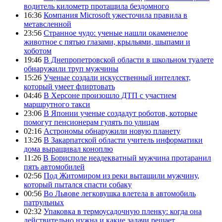
водитель километр протащила бездомного
16:36
Компания Microsoft ужесточила правила в
метавсленной
23:56
Странное чудо: ученые нашли окаменелое
животное с пятью глазами, крыльями, шыпами и
хоботом
19:46
В Днепропетровской области в школьном туалете
обнаружили труп мужчины
15:26
Ученые создали искусственный интеллект,
который умеет флиртовать
04:46
В Херсоне произошло ДТП с участием
маршрутного такси
23:06
В Японии ученые создадут роботов, которые
помогут пенсионерам гулять по улицам
02:16
Астрономы обнаружили новую планету
13:26
В Закарпатской области учитель информатики
дома выращивал коноплю
11:26
В Борисполе неадекватный мужчина протаранил
пять автомобилей
02:56
Под Житомиром из реки вытащили мужчину,
который пытался спасти собаку
00:56
Во Львове легковушка влетела в автомобиль
патрульных
02:32
Упаковка в термоусадочную пленку: когда она
действительно нужна и какие задачи решает