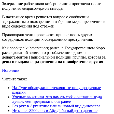
Звдержание работников киберполиции произвели после
получения неправомерной выгоды.
В настоящее время решается вопрос о сообщении
задержанным о подозрении и избрании меры пресечения в
виде содержания под стражей.
Правоохранители проверяеют причастность других
сотрудников полиции к совершению преступления.
Как сообщал kubmarket.org ранее, в Государственном бюро
расследований заявили о разоблачении одном из
департаментов Национальной полиции группы, которая
за
деньги выдавала разрешения на приобретение оружия
.
Источник
Читайте также
На Луне обнаружили стеклянные полупрозрачные
шарики
Ученые выяснили, что память собак оказалась куда
лучше, чем предполагалось ранее
Без рук: в Аргентине нашли новый вид динозавра
Не менее 8500 лет: в Абу-Даби найдены древние