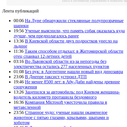
хаоса к системному управлению и повысить э
Лента публикаций
00:06
На Луне обнаружили стеклянные полупрозрачные
шарики
19:56
Ученые выяснили, что память собак оказалась куда
лучше, чем предполагалось ранее
13:36
В Киевской области двух подростков унесло на
льдине
11:36
Таким способом отдыхал: в Житомирской области
отец спаивал 12-летних детей
03:16
Во Львовской области из-за непогоды без
электричества остались 277 населенных пунктов
01:08
Без рук: в Аргентине нашли новый вид динозавра
23:06
В Днепре таксист устроил ДТП
19:46
Не менее 8500 лет: в Абу-Даби найдены древние
сооружения
13:26
Зацепился за автомобиль: под Киевом женщина-
водитель километр протащила бездомного
16:36
Компания Microsoft ужесточила правила в
метавсленной
23:56
Странное чудо: ученые нашли окаменелое
животное с пятью глазами, крыльями, шыпами и
хоботом