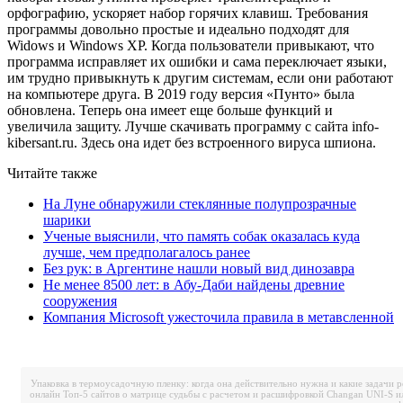
орфографию, ускоряет набор горячих клавиш. Требования
программы довольно простые и идеально подходят для
Widows и Windows XP. Когда пользователи привыкают, что
программа исправляет их ошибки и сама переключает языки,
им трудно привыкнуть к другим системам, если они работают
на компьютере друга. В 2019 году версия «Пунто» была
обновлена. Теперь она имеет еще больше функций и
увеличила защиту. Лучше скачивать программу с сайта info-
kibersant.ru. Здесь она идет без встроенного вируса шпиона.
Читайте также
На Луне обнаружили стеклянные полупрозрачные
шарики
Ученые выяснили, что память собак оказалась куда
лучше, чем предполагалось ранее
Без рук: в Аргентине нашли новый вид динозавра
Не менее 8500 лет: в Абу-Даби найдены древние
сооружения
Компания Microsoft ужесточила правила в метавсленной
Упаковка в термоусадочную пленку: когда она действительно нужна и какие задачи 
онлайн
Топ-5 сайтов о матрице судьбы с расчетом и расшифровкой
Changan UNI-S и