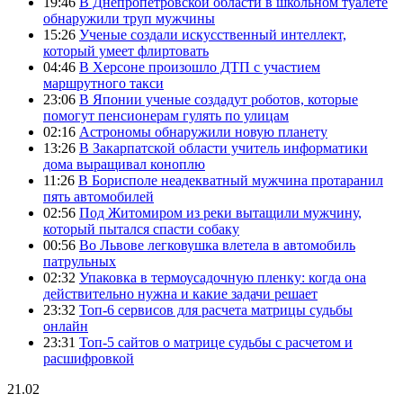
19:46
В Днепропетровской области в школьном туалете
обнаружили труп мужчины
15:26
Ученые создали искусственный интеллект,
который умеет флиртовать
04:46
В Херсоне произошло ДТП с участием
маршрутного такси
23:06
В Японии ученые создадут роботов, которые
помогут пенсионерам гулять по улицам
02:16
Астрономы обнаружили новую планету
13:26
В Закарпатской области учитель информатики
дома выращивал коноплю
11:26
В Борисполе неадекватный мужчина протаранил
пять автомобилей
02:56
Под Житомиром из реки вытащили мужчину,
который пытался спасти собаку
00:56
Во Львове легковушка влетела в автомобиль
патрульных
02:32
Упаковка в термоусадочную пленку: когда она
действительно нужна и какие задачи решает
23:32
Топ-6 сервисов для расчета матрицы судьбы
онлайн
23:31
Топ-5 сайтов о матрице судьбы с расчетом и
расшифровкой
21.02