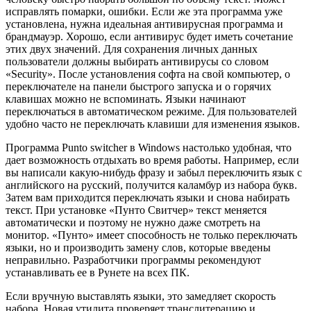
исправлять помарки, ошибки. Если же эта программа уже
установлена, нужна идеальная антивирусная программа и
брандмауэр. Хорошо, если антивирус будет иметь сочетание
этих двух значений. Для сохранения личных данных
пользователи должны выбирать антивирусы со словом
«Security». После установления софта на свой компьютер, о
переключателе на панели быстрого запуска и о горячих
клавишах можно не вспоминать. Языки начинают
переключаться в автоматическом режиме. Для пользователей
удобно часто не переключать клавиши для изменения языков.
Программа Punto switcher в Windows настолько удобная, что
дает возможность отдыхать во время работы. Например, если
вы написали какую-нибудь фразу и забыл переключить язык с
английского на русский, получится каламбур из набора букв.
Затем вам приходится переключать языки и снова набирать
текст. При установке «Пунто Свитчер» текст меняется
автоматически и поэтому не нужно даже смотреть на
монитор. «Пунто» имеет способность не только переключать
языки, но и производить замену слов, которые введены
неправильно. Разработчики программы рекомендуют
устанавливать ее в Рунете на всех ПК.
Если вручную выставлять языки, это замедляет скорость
набора. Новая утилита проверяет транслитерацию и