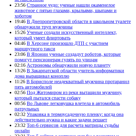
23:56
Странное чудо: ученые нашли окаменелое
животное с пятью глазами, крыльями, шыпами и
хоботом
19:46
В Днепропетровской области в школьном туалете
обнаружили труп мужчины
15:26
Ученые создали искусственный интеллект,
который умеет флиртовать
04:46
В Херсоне произошло ДТП с участием
маршрутного такси
23:06
В Японии ученые создадут роботов, которые
помогут пенсионерам гулять по улицам
02:16
Астрономы обнаружили новую планету
13:26
В Закарпатской области учитель информатики
дома выращивал коноплю
11:26
В Борисполе неадекватный мужчина протаранил
пять автомобилей
02:56
Под Житомиром из реки вытащили мужчину,
который пытался спасти собаку
00:56
Во Львове легковушка влетела в автомобиль
патрульных
02:32
Упаковка в термоусадочную пленку: когда она
действительно нужна и какие задачи решает
23:32
Топ-6 сервисов для расчета матрицы судьбы
онлайн