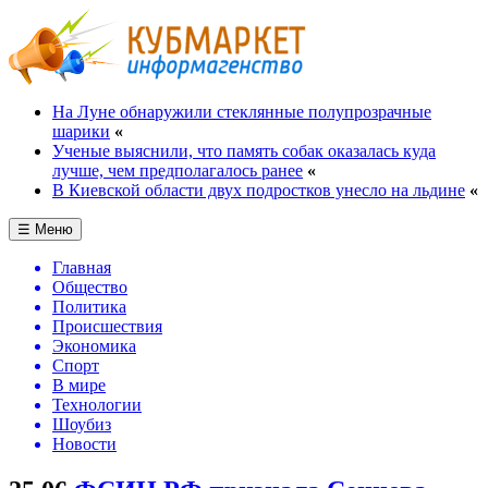
На Луне обнаружили стеклянные полупрозрачные
шарики
«
Ученые выяснили, что память собак оказалась куда
лучше, чем предполагалось ранее
«
В Киевской области двух подростков унесло на льдине
«
☰ Меню
Главная
Общество
Политика
Происшествия
Экономика
Спорт
В мире
Технологии
Шоубиз
Новости