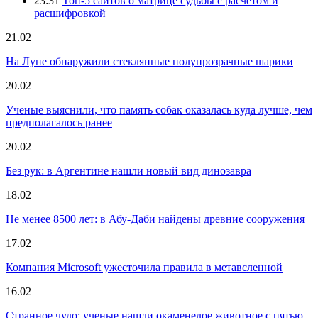
23:31
Топ-5 сайтов о матрице судьбы с расчетом и
расшифровкой
21.02
На Луне обнаружили стеклянные полупрозрачные шарики
20.02
Ученые выяснили, что память собак оказалась куда лучше, чем
предполагалось ранее
20.02
Без рук: в Аргентине нашли новый вид динозавра
18.02
Не менее 8500 лет: в Абу-Даби найдены древние сооружения
17.02
Компания Microsoft ужесточила правила в метавсленной
16.02
Странное чудо: ученые нашли окаменелое животное с пятью