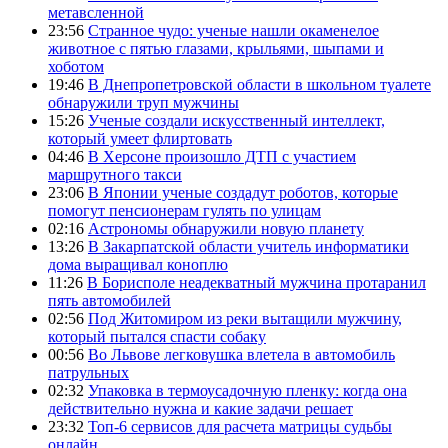
метавсленной
23:56
Странное чудо: ученые нашли окаменелое
животное с пятью глазами, крыльями, шыпами и
хоботом
19:46
В Днепропетровской области в школьном туалете
обнаружили труп мужчины
15:26
Ученые создали искусственный интеллект,
который умеет флиртовать
04:46
В Херсоне произошло ДТП с участием
маршрутного такси
23:06
В Японии ученые создадут роботов, которые
помогут пенсионерам гулять по улицам
02:16
Астрономы обнаружили новую планету
13:26
В Закарпатской области учитель информатики
дома выращивал коноплю
11:26
В Борисполе неадекватный мужчина протаранил
пять автомобилей
02:56
Под Житомиром из реки вытащили мужчину,
который пытался спасти собаку
00:56
Во Львове легковушка влетела в автомобиль
патрульных
02:32
Упаковка в термоусадочную пленку: когда она
действительно нужна и какие задачи решает
23:32
Топ-6 сервисов для расчета матрицы судьбы
онлайн