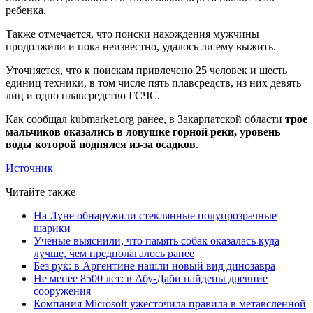
ребенка.
Также отмечается, что поиски нахождения мужчины
продолжили и пока неизвестно, удалось ли ему выжить.
Уточняется, что к поискам привлечено 25 человек и шесть
единиц техники, в том числе пять плавсредств, из них девять
лиц и одно плавсредство ГСЧС.
Как сообщал kubmarket.org ранее, в Закарпатской области
трое
мальчиков оказались в ловушке горной реки, уровень
воды которой поднялся из-за осадков
.
Источник
Читайте также
На Луне обнаружили стеклянные полупрозрачные
шарики
Ученые выяснили, что память собак оказалась куда
лучше, чем предполагалось ранее
Без рук: в Аргентине нашли новый вид динозавра
Не менее 8500 лет: в Абу-Даби найдены древние
сооружения
Компания Microsoft ужесточила правила в метавсленной