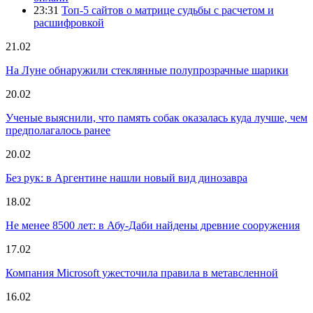
23:31
Топ-5 сайтов о матрице судьбы с расчетом и
расшифровкой
21.02
На Луне обнаружили стеклянные полупрозрачные шарики
20.02
Ученые выяснили, что память собак оказалась куда лучше, чем
предполагалось ранее
20.02
Без рук: в Аргентине нашли новый вид динозавра
18.02
Не менее 8500 лет: в Абу-Даби найдены древние сооружения
17.02
Компания Microsoft ужесточила правила в метавсленной
16.02