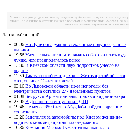
Упаковка в термоусадочную пленку: когда она действительно нужна и какие задачи 
онлайн
Топ-5 сайтов о матрице судьбы с расчетом и расшифровкой
Changan UNI-S и
хаоса к системному управлению и повысить э
Лента публикаций
00:06
На Луне обнаружили стеклянные полупрозрачные
шарики
19:56
Ученые выяснили, что память собак оказалась куда
лучше, чем предполагалось ранее
13:36
В Киевской области двух подростков унесло на
льдине
11:36
Таким способом отдыхал: в Житомирской области
отец спаивал 12-летних детей
03:16
Во Львовской области из-за непогоды без
электричества остались 277 населенных пунктов
01:08
Без рук: в Аргентине нашли новый вид динозавра
23:06
В Днепре таксист устроил ДТП
19:46
Не менее 8500 лет: в Абу-Даби найдены древние
сооружения
13:26
Зацепился за автомобиль: под Киевом женщина-
водитель километр протащила бездомного
16:36
Компания Microsoft ужесточила правила в