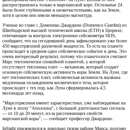
распространялись только в марсианской коре. Остальные 24
были более глубинными и низкочастотными, как на Земле,
хотя в целом они имели меньшую магнитуду.
Ученые во главе с Доменико Джардини (Domenico Giardini) из
Швейцарской высшей технической школы (ETH) в Цюрихе,
отвечающие за контроль электроники сейсмометра SEIS,
сообщают, что на сегодняшний день зафиксировано уже более
450 марсотрясений различной мощности. То есть на планете
происходит в среднем одно сейсмическое событие в день. Это
очень интересный результат, потому что планетологи считают
Марс тектонически спокойной планетой, у которой
отсутствует тектоника плит — механизм, который создает
основную сейсмическую активность коры Земли. На Луне, где
нет тектонических плит, сейсмическая активность вызвана
медленным охлаждением космического тела, которое
происходит с тех пор, как Луна сформировалась 4,5
миллиарда лет назад.
"Марсотрясения имеют характеристики, уже наблюдаемые на
Луне в эпоху "Аполлона", с большой длительностью сигнала
— от 10 до 20 минут, из-за рассеивающих свойств
марсианской коры", — сообщает профессор Джардини.
InSight приземлился в довольно тихом районе Марса, поэтому