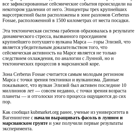
все зафиксированные сейсмические события происходили на
некотором удалении от него. Эпицентры трех крупнейших
марсотрясений были расположены в зоне разломов Cerberus
Fossae, расположенной в 1500 километрах от места посадки.
Эта тектоническая система грабенов образовалась в результате
динамического стресса, вызванного проседанием
крупнейшего потухшего вулкана Марса — горы Элизий, что
является убедительным доказательством того, что
сейсмическая активность на Марсе является не только
следствием охлаждения, по аналогии с Лунной, но и
тектонических процессов в марсианской коре.
Зона Cerberus Fossae считается самым молодым регионом
Марса с точки зрения тектоники и вулканизма. Данные
показывают, что вулкан Элизий был активен последние 10
миллионов лет — совсем недавно, с точки зрения возраста
планеты — и отголоски этого процесса ощущаются до сих
пор.
Как сообщал kubmarket.org ранее, ученые из университета в
Вагенингене с
начали выращивать фасоль в лунном и
марсианском грунте
и уже получили первые результаты
эксперимента.