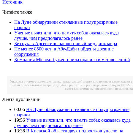
Источник
Читайте также
На Луне обнаружили стеклянные полупрозрачные
шарики
Ученые выяснили, что память собак оказалась куда
лучше, чем предполагалось ранее
Без рук: в Аргентине нашли новый вид динозавра
Не менее 8500 лет: в Абу-Даби найдены древние
сооружения
Компания Microsoft ужесточила правила в метавсленной
Упаковка в термоусадочную пленку: когда она действительно нужна и какие задачи 
онлайн
Топ-5 сайтов о матрице судьбы с расчетом и расшифровкой
Changan UNI-S и
хаоса к системному управлению и повысить э
Лента публикаций
00:06
На Луне обнаружили стеклянные полупрозрачные
шарики
19:56
Ученые выяснили, что память собак оказалась куда
лучше, чем предполагалось ранее
13:36
В Киевской области двух подростков унесло на