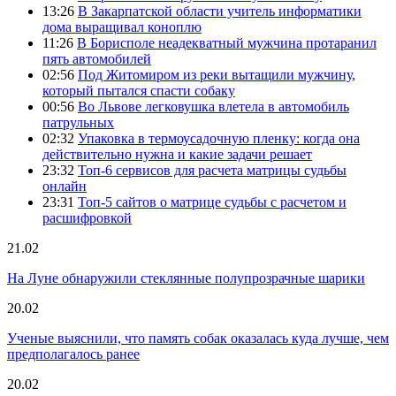
13:26
В Закарпатской области учитель информатики
дома выращивал коноплю
11:26
В Борисполе неадекватный мужчина протаранил
пять автомобилей
02:56
Под Житомиром из реки вытащили мужчину,
который пытался спасти собаку
00:56
Во Львове легковушка влетела в автомобиль
патрульных
02:32
Упаковка в термоусадочную пленку: когда она
действительно нужна и какие задачи решает
23:32
Топ-6 сервисов для расчета матрицы судьбы
онлайн
23:31
Топ-5 сайтов о матрице судьбы с расчетом и
расшифровкой
21.02
На Луне обнаружили стеклянные полупрозрачные шарики
20.02
Ученые выяснили, что память собак оказалась куда лучше, чем
предполагалось ранее
20.02