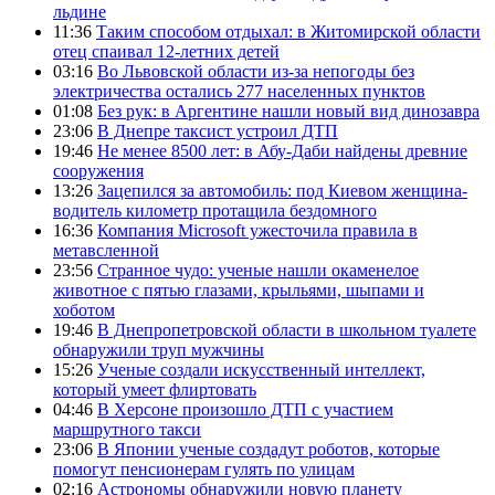
льдине
11:36
Таким способом отдыхал: в Житомирской области
отец спаивал 12-летних детей
03:16
Во Львовской области из-за непогоды без
электричества остались 277 населенных пунктов
01:08
Без рук: в Аргентине нашли новый вид динозавра
23:06
В Днепре таксист устроил ДТП
19:46
Не менее 8500 лет: в Абу-Даби найдены древние
сооружения
13:26
Зацепился за автомобиль: под Киевом женщина-
водитель километр протащила бездомного
16:36
Компания Microsoft ужесточила правила в
метавсленной
23:56
Странное чудо: ученые нашли окаменелое
животное с пятью глазами, крыльями, шыпами и
хоботом
19:46
В Днепропетровской области в школьном туалете
обнаружили труп мужчины
15:26
Ученые создали искусственный интеллект,
который умеет флиртовать
04:46
В Херсоне произошло ДТП с участием
маршрутного такси
23:06
В Японии ученые создадут роботов, которые
помогут пенсионерам гулять по улицам
02:16
Астрономы обнаружили новую планету