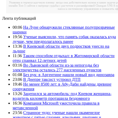
Упаковка в термоусадочную пленку: когда она действительно нужна и какие задачи 
онлайн
Топ-5 сайтов о матрице судьбы с расчетом и расшифровкой
Changan UNI-S и
хаоса к системному управлению и повысить э
Лента публикаций
00:06
На Луне обнаружили стеклянные полупрозрачные
шарики
19:56
Ученые выяснили, что память собак оказалась куда
лучше, чем предполагалось ранее
13:36
В Киевской области двух подростков унесло на
льдине
11:36
Таким способом отдыхал: в Житомирской области
отец спаивал 12-летних детей
03:16
Во Львовской области из-за непогоды без
электричества остались 277 населенных пунктов
01:08
Без рук: в Аргентине нашли новый вид динозавра
23:06
В Днепре таксист устроил ДТП
19:46
Не менее 8500 лет: в Абу-Даби найдены древние
сооружения
13:26
Зацепился за автомобиль: под Киевом женщина-
водитель километр протащила бездомного
16:36
Компания Microsoft ужесточила правила в
метавсленной
23:56
Странное чудо: ученые нашли окаменелое
животное с пятью глазами, крыльями, шыпами и