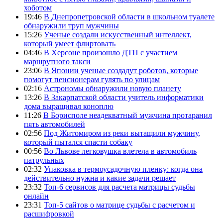
хоботом
19:46
В Днепропетровской области в школьном туалете
обнаружили труп мужчины
15:26
Ученые создали искусственный интеллект,
который умеет флиртовать
04:46
В Херсоне произошло ДТП с участием
маршрутного такси
23:06
В Японии ученые создадут роботов, которые
помогут пенсионерам гулять по улицам
02:16
Астрономы обнаружили новую планету
13:26
В Закарпатской области учитель информатики
дома выращивал коноплю
11:26
В Борисполе неадекватный мужчина протаранил
пять автомобилей
02:56
Под Житомиром из реки вытащили мужчину,
который пытался спасти собаку
00:56
Во Львове легковушка влетела в автомобиль
патрульных
02:32
Упаковка в термоусадочную пленку: когда она
действительно нужна и какие задачи решает
23:32
Топ-6 сервисов для расчета матрицы судьбы
онлайн
23:31
Топ-5 сайтов о матрице судьбы с расчетом и
расшифровкой