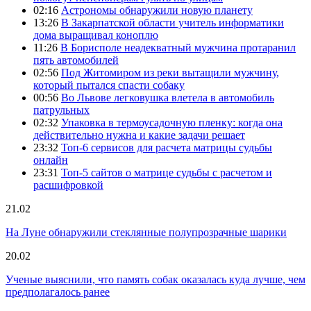
02:16
Астрономы обнаружили новую планету
13:26
В Закарпатской области учитель информатики
дома выращивал коноплю
11:26
В Борисполе неадекватный мужчина протаранил
пять автомобилей
02:56
Под Житомиром из реки вытащили мужчину,
который пытался спасти собаку
00:56
Во Львове легковушка влетела в автомобиль
патрульных
02:32
Упаковка в термоусадочную пленку: когда она
действительно нужна и какие задачи решает
23:32
Топ-6 сервисов для расчета матрицы судьбы
онлайн
23:31
Топ-5 сайтов о матрице судьбы с расчетом и
расшифровкой
21.02
На Луне обнаружили стеклянные полупрозрачные шарики
20.02
Ученые выяснили, что память собак оказалась куда лучше, чем
предполагалось ранее