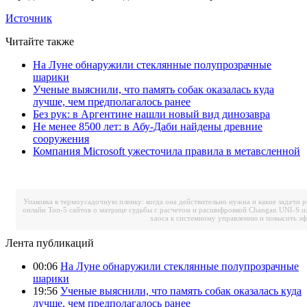
Источник
Читайте также
На Луне обнаружили стеклянные полупрозрачные
шарики
Ученые выяснили, что память собак оказалась куда
лучше, чем предполагалось ранее
Без рук: в Аргентине нашли новый вид динозавра
Не менее 8500 лет: в Абу-Даби найдены древние
сооружения
Компания Microsoft ужесточила правила в метавсленной
Упаковка в термоусадочную пленку: когда она действительно нужна и какие задачи 
онлайн
Топ-5 сайтов о матрице судьбы с расчетом и расшифровкой
Changan UNI-S и
хаоса к системному управлению и повысить э
Лента публикаций
00:06
На Луне обнаружили стеклянные полупрозрачные
шарики
19:56
Ученые выяснили, что память собак оказалась куда
лучше, чем предполагалось ранее