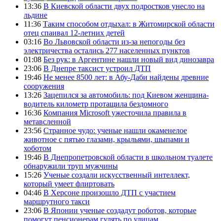
13:36
В Киевской области двух подростков унесло на
льдине
11:36
Таким способом отдыхал: в Житомирской области
отец спаивал 12-летних детей
03:16
Во Львовской области из-за непогоды без
электричества остались 277 населенных пунктов
01:08
Без рук: в Аргентине нашли новый вид динозавра
23:06
В Днепре таксист устроил ДТП
19:46
Не менее 8500 лет: в Абу-Даби найдены древние
сооружения
13:26
Зацепился за автомобиль: под Киевом женщина-
водитель километр протащила бездомного
16:36
Компания Microsoft ужесточила правила в
метавсленной
23:56
Странное чудо: ученые нашли окаменелое
животное с пятью глазами, крыльями, шыпами и
хоботом
19:46
В Днепропетровской области в школьном туалете
обнаружили труп мужчины
15:26
Ученые создали искусственный интеллект,
который умеет флиртовать
04:46
В Херсоне произошло ДТП с участием
маршрутного такси
23:06
В Японии ученые создадут роботов, которые
помогут пенсионерам гулять по улицам