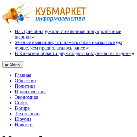
На Луне обнаружили стеклянные полупрозрачные
шарики
«
Ученые выяснили, что память собак оказалась куда
лучше, чем предполагалось ранее
«
В Киевской области двух подростков унесло на льдине
«
☰ Меню
Главная
Общество
Политика
Происшествия
Экономика
Спорт
В мире
Технологии
Шоубиз
Новости