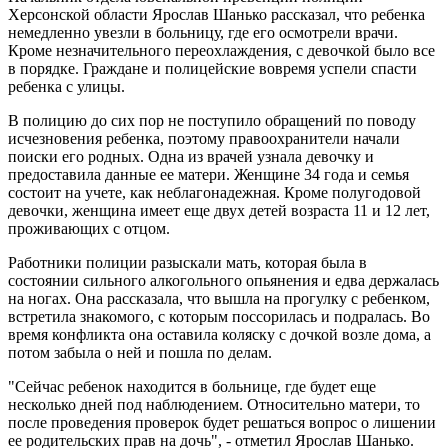
Херсонской области Ярослав Шанько рассказал, что ребенка
немедленно увезли в больницу, где его осмотрели врачи.
Кроме незначительного переохлаждения, с девочкой было все
в порядке. Граждане и полицейские вовремя успели спасти
ребенка с улицы.
В полицию до сих пор не поступило обращений по поводу
исчезновения ребенка, поэтому правоохранители начали
поиски его родных. Одна из врачей узнала девочку и
предоставила данные ее матери. Женщине 34 года и семья
состоит на учете, как неблагонадежная. Кроме полугодовой
девочки, женщина имеет еще двух детей возраста 11 и 12 лет,
проживающих с отцом.
Работники полиции разыскали мать, которая была в
состоянии сильного алкогольного опьянения и едва держалась
на ногах. Она рассказала, что вышла на прогулку с ребенком,
встретила знакомого, с которым поссорилась и подралась. Во
время конфликта она оставила коляску с дочкой возле дома, а
потом забыла о ней и пошла по делам.
"Сейчас ребенок находится в больнице, где будет еще
несколько дней под наблюдением. Относительно матери, то
после проведения проверок будет решаться вопрос о лишении
ее родительских прав на дочь", - отметил Ярослав Шанько.