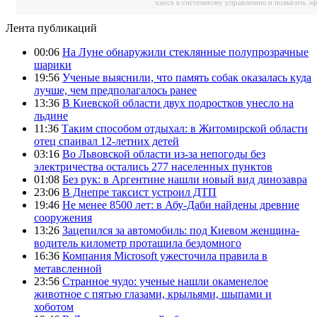
хаоса к системному управлению и повысить э
Лента публикаций
00:06
На Луне обнаружили стеклянные полупрозрачные
шарики
19:56
Ученые выяснили, что память собак оказалась куда
лучше, чем предполагалось ранее
13:36
В Киевской области двух подростков унесло на
льдине
11:36
Таким способом отдыхал: в Житомирской области
отец спаивал 12-летних детей
03:16
Во Львовской области из-за непогоды без
электричества остались 277 населенных пунктов
01:08
Без рук: в Аргентине нашли новый вид динозавра
23:06
В Днепре таксист устроил ДТП
19:46
Не менее 8500 лет: в Абу-Даби найдены древние
сооружения
13:26
Зацепился за автомобиль: под Киевом женщина-
водитель километр протащила бездомного
16:36
Компания Microsoft ужесточила правила в
метавсленной
23:56
Странное чудо: ученые нашли окаменелое
животное с пятью глазами, крыльями, шыпами и
хоботом