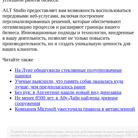
ALT Studio предоставляет вам возможность воспользоваться
передовыми веб-услугами, включая построение
персонализированных решений, которые обеспечивают
оптимизацию процессов и расширяют границы вашего
бизнеса. Инновационные подходы и технологии, внедренные
в вашу деятельность, позволят не только повысить
производительность, но и создать уникальную ценность для
ваших клиентов.
Читайте также
На Луне обнаружили стеклянные полупрозрачные
шарики
Ученые выяснили, что память собак оказалась куда
лучше, чем предполагалось ранее
Без рук: в Аргентине нашли новый вид динозавра
Не менее 8500 лет: в Абу-Даби найдены древние
сооружения
Компания Microsoft ужесточила правила в метавсленной
Упаковка в термоусадочную пленку: когда она действительно нужна и какие задачи 
онлайн
Топ-5 сайтов о матрице судьбы с расчетом и расшифровкой
Changan UNI-S и