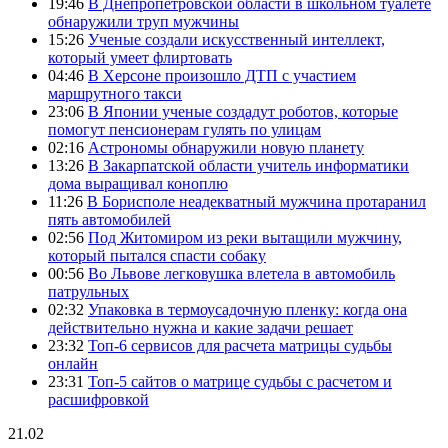
19:46
В Днепропетровской области в школьном туалете
обнаружили труп мужчины
15:26
Ученые создали искусственный интеллект,
который умеет флиртовать
04:46
В Херсоне произошло ДТП с участием
маршрутного такси
23:06
В Японии ученые создадут роботов, которые
помогут пенсионерам гулять по улицам
02:16
Астрономы обнаружили новую планету
13:26
В Закарпатской области учитель информатики
дома выращивал коноплю
11:26
В Борисполе неадекватный мужчина протаранил
пять автомобилей
02:56
Под Житомиром из реки вытащили мужчину,
который пытался спасти собаку
00:56
Во Львове легковушка влетела в автомобиль
патрульных
02:32
Упаковка в термоусадочную пленку: когда она
действительно нужна и какие задачи решает
23:32
Топ-6 сервисов для расчета матрицы судьбы
онлайн
23:31
Топ-5 сайтов о матрице судьбы с расчетом и
расшифровкой
21.02